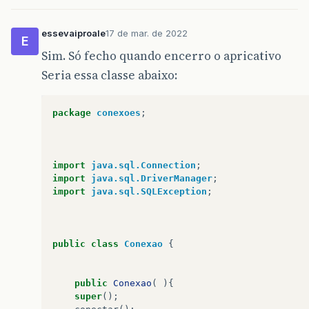
essevaiproale
17 de mar. de 2022
E
Sim. Só fecho quando encerro o apricativo
Seria essa classe abaixo:
package
conexoes
;
import
java.sql.Connection
;
import
java.sql.DriverManager
;
import
java.sql.SQLException
;
public
class
Conexao
{
public
Conexao
(
){
super
();