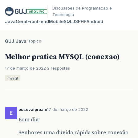
Discussoes de Programacao e
ARQUIVO
Tecnologia
Java
Geral
Front‑end
Mobile
SQL
JS
PHP
Android
GUJ
/
Java
/
Topico
Melhor pratica MYSQL (conexao)
17 de março de 2022
2 respostas
mysql
essevaiproale
17 de março de 2022
E
Bom dia!
Senhores uma dúvida rápida sobre conexão