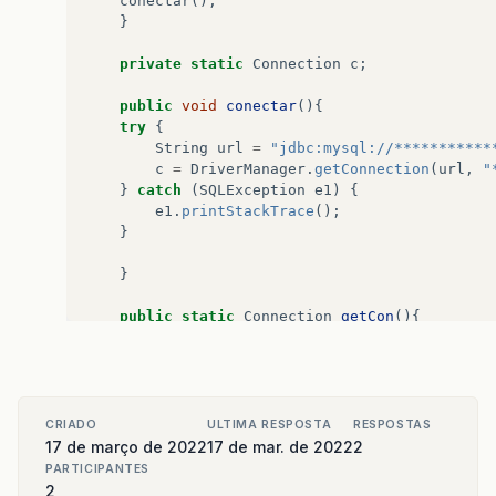
conectar
();
}
private
static
Connection
c
;
public
void
conectar
(){
try
{
String
url
=
"jdbc:mysql://***********
c
=
DriverManager
.
getConnection
(
url
,
"
}
catch
(
SQLException
e1
)
{
e1
.
printStackTrace
();
}
}
public
static
Connection
getCon
(){
return
c
;
}
CRIADO
ULTIMA RESPOSTA
RESPOSTAS
}
17 de março de 2022
17 de mar. de 2022
2
PARTICIPANTES
2