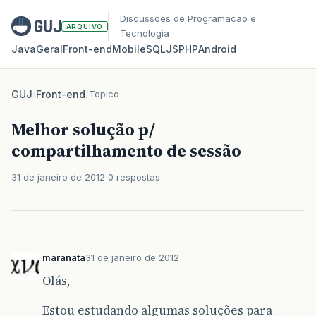
Discussoes de Programacao e
ARQUIVO
Tecnologia
Java
Geral
Front‑end
Mobile
SQL
JS
PHP
Android
GUJ
/
Front-end
/
Topico
Melhor solução p/
compartilhamento de sessão
31 de janeiro de 2012
0 respostas
maranata
31 de janeiro de 2012
Olás,
Estou estudando algumas soluções para