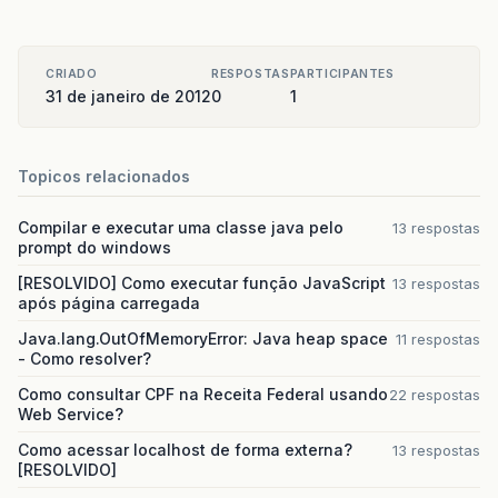
CRIADO
RESPOSTAS
PARTICIPANTES
31 de janeiro de 2012
0
1
Topicos relacionados
Compilar e executar uma classe java pelo
13 respostas
prompt do windows
[RESOLVIDO] Como executar função JavaScript
13 respostas
após página carregada
Java.lang.OutOfMemoryError: Java heap space
11 respostas
- Como resolver?
Como consultar CPF na Receita Federal usando
22 respostas
Web Service?
Como acessar localhost de forma externa?
13 respostas
[RESOLVIDO]