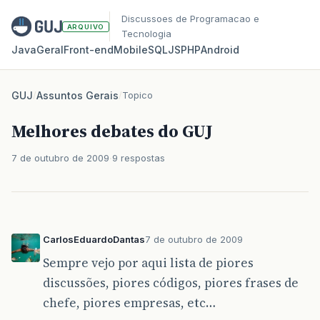
Discussoes de Programacao e
ARQUIVO
Tecnologia
Java
Geral
Front‑end
Mobile
SQL
JS
PHP
Android
GUJ
/
Assuntos Gerais
/
Topico
Melhores debates do GUJ
7 de outubro de 2009
9 respostas
CarlosEduardoDantas
7 de outubro de 2009
Sempre vejo por aqui lista de piores
discussões, piores códigos, piores frases de
chefe, piores empresas, etc…