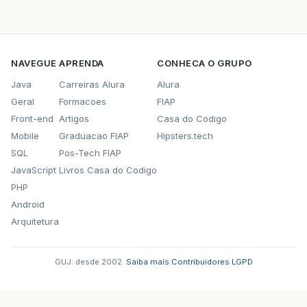
NAVEGUE
APRENDA
CONHECA O GRUPO
Java
Carreiras Alura
Alura
Geral
Formacoes
FIAP
Front-end
Artigos
Casa do Codigo
Mobile
Graduacao FIAP
Hipsters.tech
SQL
Pos-Tech FIAP
JavaScript
Livros Casa do Codigo
PHP
Android
Arquitetura
GUJ: desde 2002.
·
Saiba mais
·
Contribuidores
·
LGPD