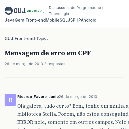
Discussoes de Programacao e
ARQUIVO
Tecnologia
Java
Geral
Front‑end
Mobile
SQL
JS
PHP
Android
GUJ
/
Front-end
/
Topico
Mensagem de erro em CPF
26 de março de 2013
2 respostas
Ricardo_Favero_Junio
26 de março de 2013
R
Olá galera, tudo certo? Bem, tenho em minha ap
biblioteca Stella. Porém, não estou consegui
ERROR nele, somente em outros campos. Nele 