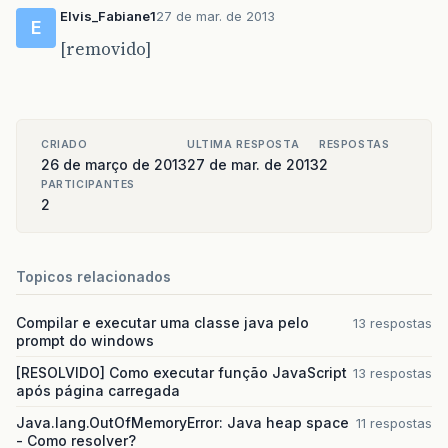
Elvis_Fabiane1
27 de mar. de 2013
E
[removido]
CRIADO
ULTIMA RESPOSTA
RESPOSTAS
26 de março de 2013
27 de mar. de 2013
2
PARTICIPANTES
2
Topicos relacionados
Compilar e executar uma classe java pelo
13 respostas
prompt do windows
[RESOLVIDO] Como executar função JavaScript
13 respostas
após página carregada
Java.lang.OutOfMemoryError: Java heap space
11 respostas
- Como resolver?