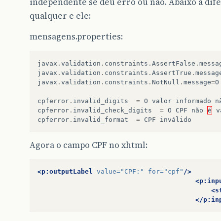
independente se deu erro ou não. Abaixo a d
qualquer e ele:
mensagens.properties:
javax
.
validation
.
constraints
.
AssertFalse
.
messa
javax
.
validation
.
constraints
.
AssertTrue
.
messag
javax
.
validation
.
constraints
.
NotNull
.
message
=
O
cpferror
.
invalid_digits
=
O
valor
informado
n
cpferror
.
invalid_check_digits
=
O
CPF
não
é
v
cpferror
.
invalid_format
=
CPF
inválido
Agora o campo CPF no xhtml:
<p:outputLabel
value=
"CPF:"
for=
"cpf"
/>
<p:inp
<s
</p:in