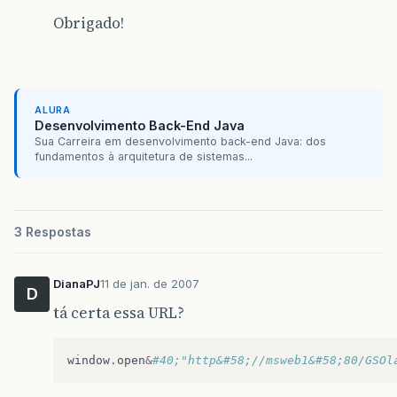
Obrigado!
ALURA
Desenvolvimento Back-End Java
Sua Carreira em desenvolvimento back-end Java: dos
fundamentos à arquitetura de sistemas...
3 Respostas
DianaPJ
11 de jan. de 2007
D
tá certa essa URL?
window
.
open
&
#40;"http&#58;//msweb1&#58;80/GSOl