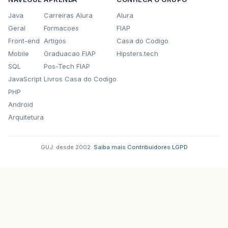
Java
Carreiras Alura
Alura
Geral
Formacoes
FIAP
Front-end
Artigos
Casa do Codigo
Mobile
Graduacao FIAP
Hipsters.tech
SQL
Pos-Tech FIAP
JavaScript
Livros Casa do Codigo
PHP
Android
Arquitetura
GUJ: desde 2002.
·
Saiba mais
·
Contribuidores
·
LGPD