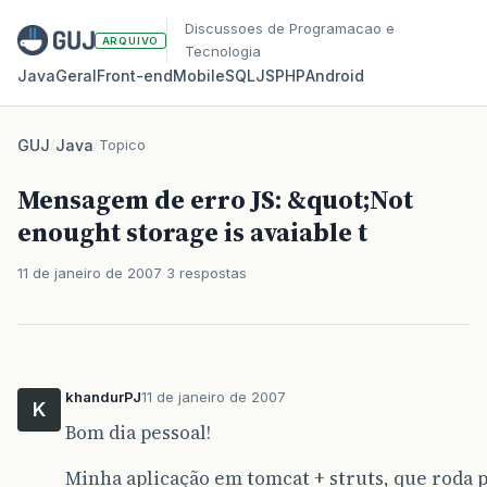
Discussoes de Programacao e
ARQUIVO
Tecnologia
Java
Geral
Front‑end
Mobile
SQL
JS
PHP
Android
GUJ
/
Java
/
Topico
Mensagem de erro JS: &quot;Not
enought storage is avaiable t
11 de janeiro de 2007
3 respostas
khandurPJ
11 de janeiro de 2007
K
Bom dia pessoal!
Minha aplicação em tomcat + struts, que roda 