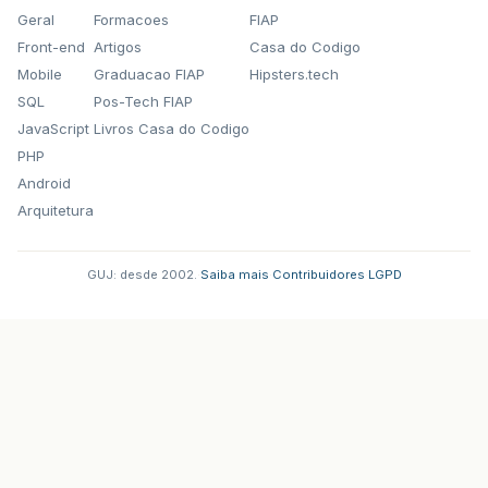
Geral
Formacoes
FIAP
Front-end
Artigos
Casa do Codigo
Mobile
Graduacao FIAP
Hipsters.tech
SQL
Pos-Tech FIAP
JavaScript
Livros Casa do Codigo
PHP
Android
Arquitetura
GUJ: desde 2002.
·
Saiba mais
·
Contribuidores
·
LGPD