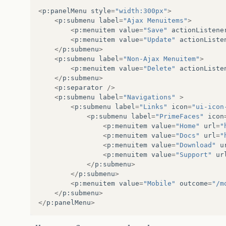
<
p
:
panelMenu
style
=
"width:300px"
>
<
p
:
submenu
label
=
"Ajax Menuitems"
>
<
p
:
menuitem
value
=
"Save"
actionListene
<
p
:
menuitem
value
=
"Update"
actionListe
</
p
:
submenu
>
<
p
:
submenu
label
=
"Non-Ajax Menuitem"
>
<
p
:
menuitem
value
=
"Delete"
actionListe
</
p
:
submenu
>
<
p
:
separator
/>
<
p
:
submenu
label
=
"Navigations"
>
<
p
:
submenu
label
=
"Links"
icon
=
"ui-icon
<
p
:
submenu
label
=
"PrimeFaces"
icon
<
p
:
menuitem
value
=
"Home"
url
=
"
<
p
:
menuitem
value
=
"Docs"
url
=
"
<
p
:
menuitem
value
=
"Download"
u
<
p
:
menuitem
value
=
"Support"
ur
</
p
:
submenu
>
</
p
:
submenu
>
<
p
:
menuitem
value
=
"Mobile"
outcome
=
"/m
</
p
:
submenu
>
</
p
:
panelMenu
>