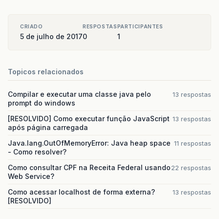
CRIADO
RESPOSTAS
PARTICIPANTES
5 de julho de 2017
0
1
Topicos relacionados
Compilar e executar uma classe java pelo
13 respostas
prompt do windows
[RESOLVIDO] Como executar função JavaScript
13 respostas
após página carregada
Java.lang.OutOfMemoryError: Java heap space
11 respostas
- Como resolver?
Como consultar CPF na Receita Federal usando
22 respostas
Web Service?
Como acessar localhost de forma externa?
13 respostas
[RESOLVIDO]