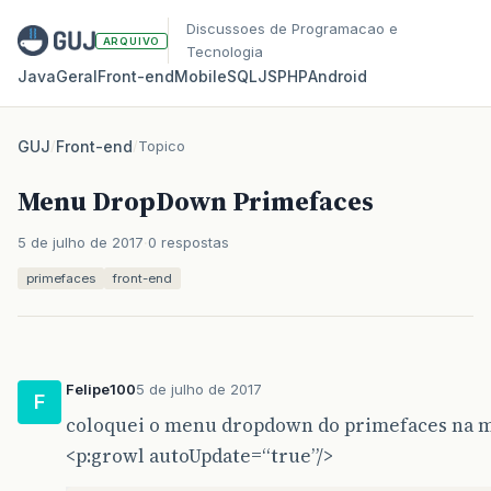
Discussoes de Programacao e
ARQUIVO
Tecnologia
Java
Geral
Front‑end
Mobile
SQL
JS
PHP
Android
GUJ
/
Front-end
/
Topico
Menu DropDown Primefaces
5 de julho de 2017
0 respostas
primefaces
front-end
Felipe100
5 de julho de 2017
F
coloquei o menu dropdown do primefaces na mi
<p:growl autoUpdate=“true”/>