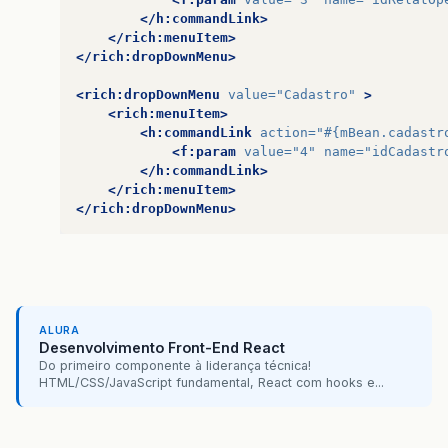
</h:commandLink>
</rich:menuItem>
</rich:dropDownMenu>
<rich:dropDownMenu
value=
"Cadastro"
>
<rich:menuItem>
<h:commandLink
action=
"#{mBean.cadastr
<f:param
value=
"4"
name=
"idCadastr
</h:commandLink>
</rich:menuItem>
</rich:dropDownMenu>
ALURA
Desenvolvimento Front-End React
Do primeiro componente à liderança técnica!
HTML/CSS/JavaScript fundamental, React com hooks e...