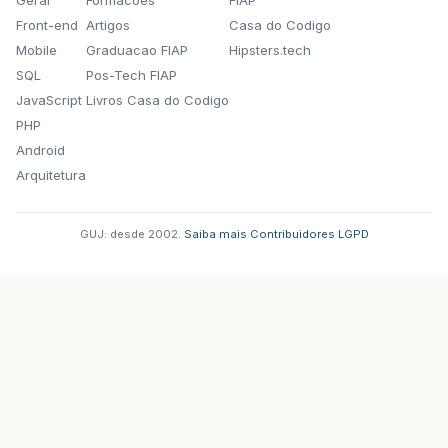
Geral
Formacoes
FIAP
Front-end
Artigos
Casa do Codigo
Mobile
Graduacao FIAP
Hipsters.tech
SQL
Pos-Tech FIAP
JavaScript
Livros Casa do Codigo
PHP
Android
Arquitetura
GUJ: desde 2002.
·
Saiba mais
·
Contribuidores
·
LGPD