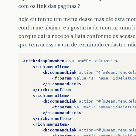
com os link das paginas ?
hoje eu tenho um menu desse mas ele esta mon
conforme abaixo, eu gostaria de montar uma li
porque dai já recebo a lista conforme os acesso
que tem acesso a um determinado cadastro não 
<rich:dropDownMenu
value=
"Relatórios"
>
<rich:menuItem>
<h:commandLink
action=
"#{mBean.menuRel
<f:param
value=
"1"
name=
"idRelatCo
</h:commandLink>
</rich:menuItem>
<rich:menuItem>
<h:commandLink
action=
"#{mBean.menuRel
<f:param
value=
"2"
name=
"idRelatGe
</h:commandLink>
</rich:menuItem>
<rich:menuItem>
<h:commandLink
action=
"#{mBean.menuRel
<f:param
value=
"3"
name=
"idRelatOp