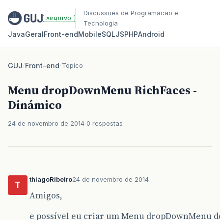
Discussoes de Programacao e
ARQUIVO
Tecnologia
Java
Geral
Front‑end
Mobile
SQL
JS
PHP
Android
GUJ
/
Front-end
/
Topico
Menu dropDownMenu RichFaces -
Dinámico
24 de novembro de 2014
0 respostas
thiagoRibeiro
24 de novembro de 2014
T
Amigos,
e possível eu criar um Menu dropDownMenu do