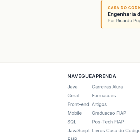
CASA DO COD
Engenharia d
Por Ricardo P
NAVEGUE
APRENDA
Java
Carreiras Alura
Geral
Formacoes
Front-end
Artigos
Mobile
Graduacao FIAP
SQL
Pos-Tech FIAP
JavaScript
Livros Casa do Codig
PHP