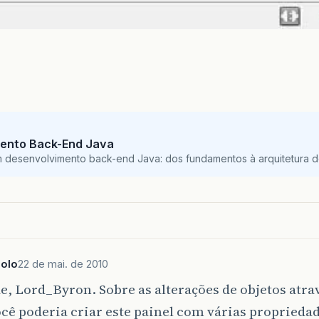
ento Back-End Java
m desenvolvimento back-end Java: dos fundamentos à arquitetura de
golo
22 de mai. de 2010
e, Lord_Byron. Sobre as alterações de objetos atra
ocê poderia criar este painel com várias propriedad