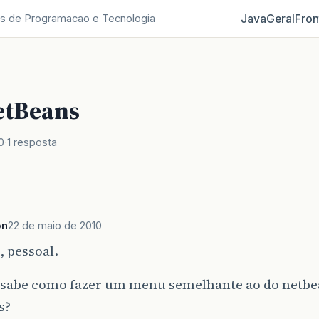
Java
Geral
Fron
s de Programacao e Tecnologia
etBeans
0
1 resposta
on
22 de maio de 2010
 pessoal.
sabe como fazer um menu semelhante ao do netbe
s?