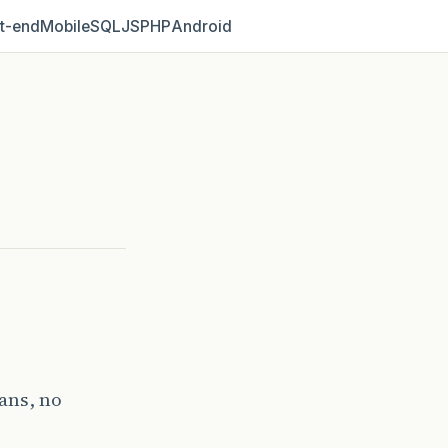
t‑end
Mobile
SQL
JS
PHP
Android
ans, no