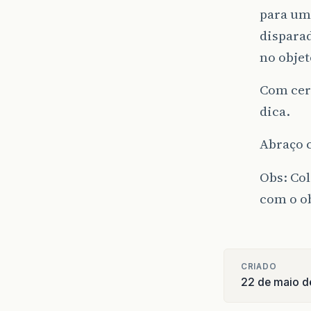
para um 
disparad
no objet
Com cer
dica.
Abraço c
Obs: Col
com o ob
CRIADO
22 de maio d