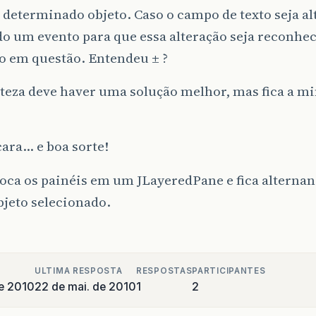
determinado objeto. Caso o campo de texto seja alt
o um evento para que essa alteração seja reconhec
o em questão. Entendeu ± ?
teza deve haver uma solução melhor, mas fica a m
ara… e boa sorte!
oca os painéis em um JLayeredPane e fica alterna
jeto selecionado.
ULTIMA RESPOSTA
RESPOSTAS
PARTICIPANTES
e 2010
22 de mai. de 2010
1
2