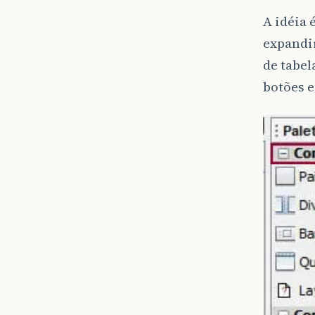
A idéia 
expandir
de tabel
botões e