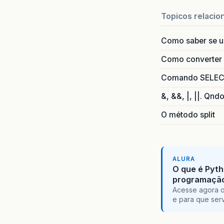
Topicos relacio
Como saber se 
Como converter i
Comando SELECT 
&, &&, |, ||. Qnd
O método split
ALURA
O que é Pyth
programaçã
Acesse agora o
e para que serv