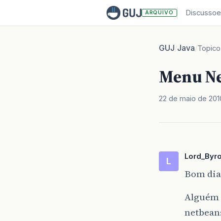
Discussoe
ARQUIVO
GUJ
Java
/
/
Topico
Menu N
22 de maio de 201
Lord_Byr
L
Bom dia,
Alguém 
netbean