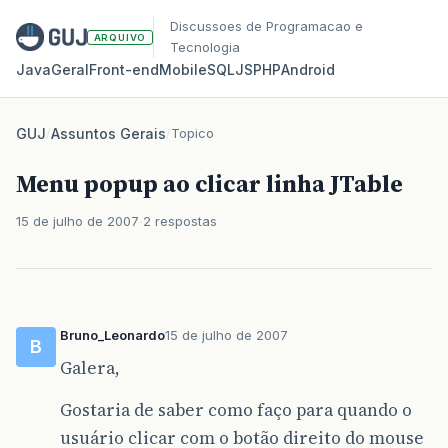
Discussoes de Programacao e
ARQUIVO
Tecnologia
Java
Geral
Front‑end
Mobile
SQL
JS
PHP
Android
GUJ
/
Assuntos Gerais
/
Topico
Menu popup ao clicar linha JTable
15 de julho de 2007
2 respostas
Bruno_Leonardo
15 de julho de 2007
B
Galera,
Gostaria de saber como faço para quando o
usuário clicar com o botão direito do mouse