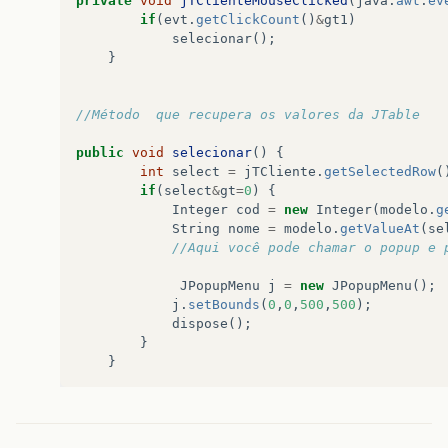
private
void
jTClienteMouseClicked
(
java
.
awt
.
ev
if
(
evt
.
getClickCount
()
&
gt1
)
selecionar
();
}
//Método  que recupera os valores da JTable
public
void
selecionar
()
{
int
select
=
jTCliente
.
getSelectedRow
(
if
(
select
&
gt
=
0
)
{
Integer
cod
=
new
Integer
(
modelo
.
g
String
nome
=
modelo
.
getValueAt
(
se
//Aqui você pode chamar o popup e 
JPopupMenu
j
=
new
JPopupMenu
();
j
.
setBounds
(
0
,
0
,
500
,
500
);
dispose
();
}
}