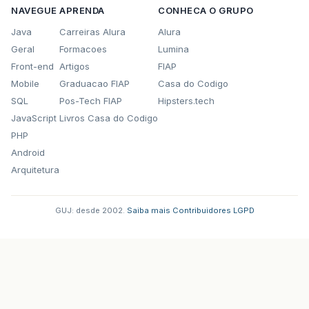
NAVEGUE
APRENDA
CONHECA O GRUPO
Java
Carreiras Alura
Alura
Geral
Formacoes
Lumina
Front-end
Artigos
FIAP
Mobile
Graduacao FIAP
Casa do Codigo
SQL
Pos-Tech FIAP
Hipsters.tech
JavaScript
Livros Casa do Codigo
PHP
Android
Arquitetura
GUJ: desde 2002.
·
Saiba mais
·
Contribuidores
·
LGPD