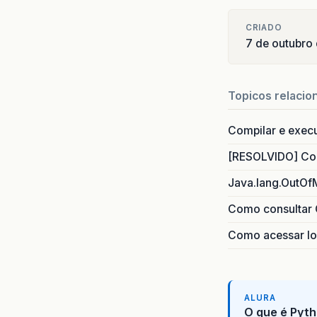
functi
CRIADO
obj
.
7 de outubro
fxm_
}
Topicos relacio
Compilar e exec
</
</html
[RESOLVIDO] Com
Java.lang.OutOf
Como consultar 
Como acessar lo
ALURA
O que é Pyth