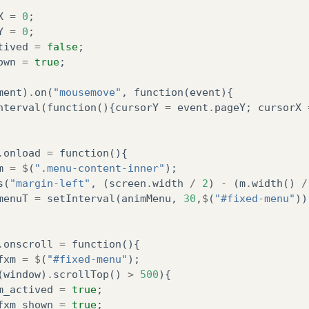
<div></div>
X
=
0
;
<div></div>
Y
=
0
;
<div></div>
tived
=
false
;
</div>
own
=
true
;
</div>
</aside>
ment
)
.
on
(
"mousemove"
,
function
(
event
){
<div
id=
"page"
>
nterval
(
function
(){
cursorY
=
event
.
pageY
;
cursorX
<header
id=
"top"
>
<div
id=
"top-content"
>
<div
id=
"top-content-inner"
>
.
onload
=
function
(){
</div>
m
=
$
(
".menu-content-inner"
);
</div>
s
(
"margin-left"
,
(
screen
.
width
/
2
)
-
(
m
.
width
()
/
</header>
menuT
=
setInterval
(
animMenu
,
30
,
$
(
"#fixed-menu"
))
<nav
id=
"static-menu"
>
<div
class=
"menu-panel"
>
<div
class=
"menu-content"
>
.
onscroll
=
function
(){
<div
class=
"menu-content-inner"
>
fxm
=
$
(
"#fixed-menu"
);
<ul>
(
window
)
.
scrollTop
()
>
500
){
<center>
m_actived
=
true
;
<li><div
id=
"test"
>
H
fxm_shown
=
true
;
<li><div>
Web
Novels
<