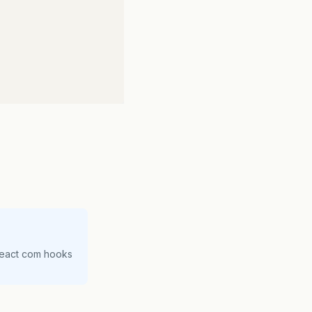
></li>
v></li>
ar
</div></li>
u
(
obj
);
obj
);
React com hooks
>