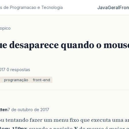
Java
Geral
Fron
s de Programacao e Tecnologia
opico
e desaparece quando o mouse
017
0 respostas
programação
front-end
tten
7 de outubro de 2017
tou tentando fazer um menu fixo que executa uma a
top:-150px
quando a posição
Y
do mouse é maior q