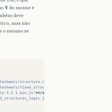
ão
Y
do mouse é
também deve
tico, mas não
ue o mesmo se
lesheets/structure.css"
/>
lesheets/fixed_structures.css"
/>
ry-3.2.1.min.js"
></script>
d_structures_logic.js"
></script>