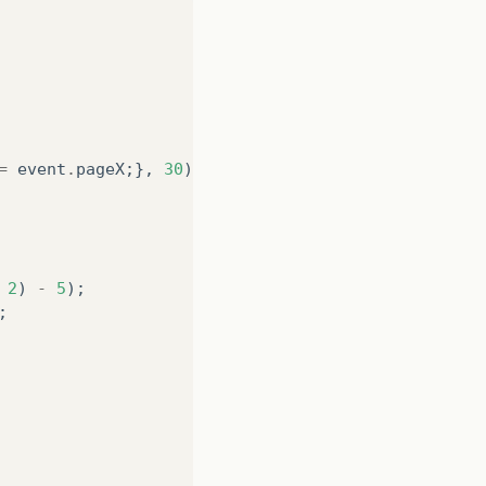
=
event
.
pageX
;},
30
);
2
)
-
5
);
;
ome
</div></li>
/div></li>