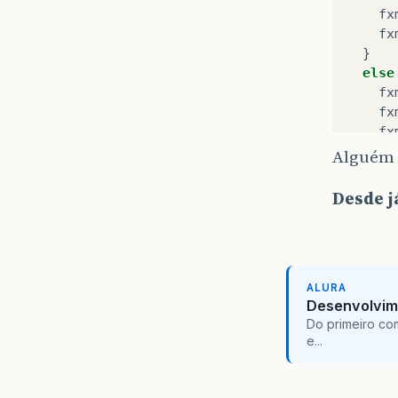
fx
fx
}
else
fx
fx
fx
}
Alguém 
}
Desde j
functi
if
(
c
if
(
c
}
ALURA
Desenvolvim
Do primeiro co
functi
e...
obj
.
fxm_
}