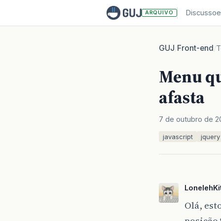
Discussoe
ARQUIVO
GUJ
Front-end
/
/
T
Menu qu
afasta
7 de outubro de 2
javascript
jquery
LonelehKi
Olá, es
posição