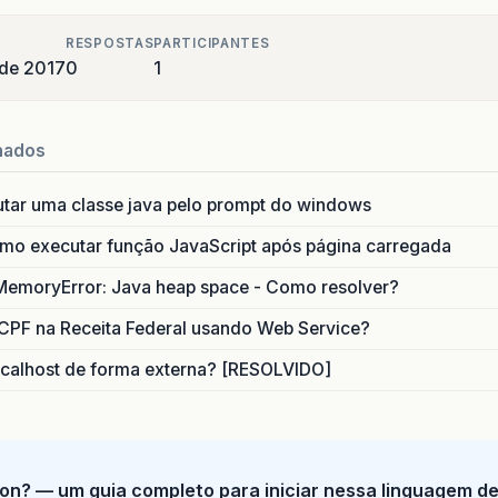
</article>
on
hideMenu
(
obj
){
<footer
id=
"others"
>
RESPOSTAS
PARTICIPANTES
animate
({
top
:
"-150px"
},
500
);
<div
id=
"others-content"
>
 de 2017
0
1
shown
=
false
;
<div
id=
"others-content-inner"
>
</div>
</div>
nados
</footer>
</div>
utar uma classe java pelo prompt do windows
body>
>
o executar função JavaScript após página carregada
MemoryError: Java heap space - Como resolver?
CPF na Receita Federal usando Web Service?
calhost de forma externa? [RESOLVIDO]
on? — um guia completo para iniciar nessa linguagem d