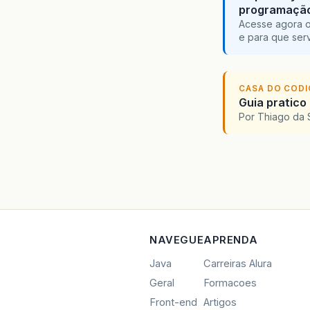
programaçã
Acesse agora o
e para que serv
CASA DO COD
Guia pratico
Por Thiago da 
NAVEGUE
APRENDA
Java
Carreiras Alura
Geral
Formacoes
Front-end
Artigos