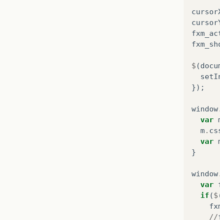
cursor
cursor
fxm_ac
fxm_sh
$
(
docu
setI
});
window
var
m
.
cs
var
}
window
var
if
(
$
fx
//