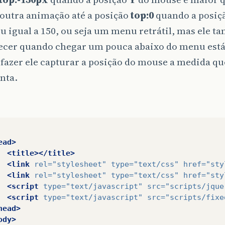
 outra animação até a posição
top:0
quando a posiç
 igual a 150, ou seja um menu retrátil, mas ele 
ecer quando chegar um pouca abaixo do menu está
fazer ele capturar a posição do mouse a medida q
nta.
ead>
<title></title>
<link
rel=
"stylesheet"
type=
"text/css"
href=
"sty
<link
rel=
"stylesheet"
type=
"text/css"
href=
"sty
<script
type=
"text/javascript"
src=
"scripts/jque
<script
type=
"text/javascript"
src=
"scripts/fixe
head>
ody>