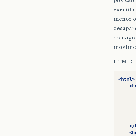
executa
menor ou
desapar
consigo 
movime
HTML:
<html>
<h
</
<b