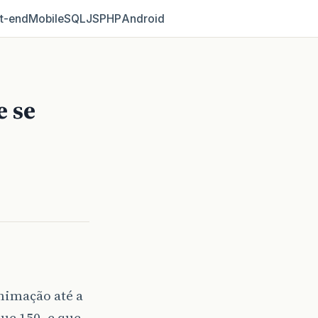
t‑end
Mobile
SQL
JS
PHP
Android
 se
nimação até a
ue 150, e que