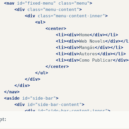
<nav
id=
"fixed-menu"
class=
"menu"
>
<div
class=
"menu-content"
>
<div
class=
"menu-content-inner"
>
<ul>
<center>
<li><div>
Home
</div></li>
<li><div>
Web
Novels
</div></l
<li><div>
Mangás
</div></li>
<li><div>
Autores
</div></li>
<li><div>
Como
Publicar
</div>
</center>
</ul>
</div>
</div>
</nav>
<aside
id=
"side-bar"
>
<div
id=
"side-bar-content"
>
<div
id=
"side-bar-content-inner"
>
<div></div>
pt:
<div></div>