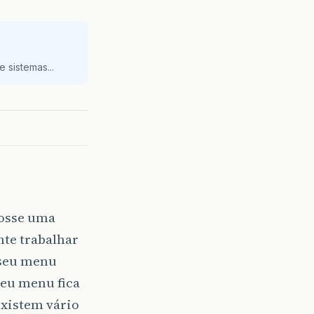
 sistemas...
fosse uma
nte trabalhar
 seu menu
seu menu fica
existem vário