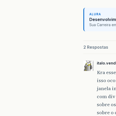
ALURA
Desenvolvim
Sua Carreira e
2 Respostas
italo.ven
Kra ess
isso oco
janela 
com div 
sobre os
sobre o 