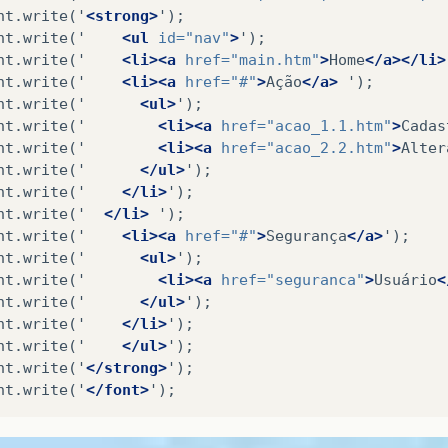
nt.write('
<strong>
');

nt.write('
<ul
id=
"nav"
>
');

nt.write('
<li><a
href=
"main.htm"
>
Home
</a></li>
nt.write('
<li><a
href=
"#"
>
Ação
</a>
');

nt.write('
<ul>
');

nt.write('
<li><a
href=
"acao_1.1.htm"
>
Cadas
nt.write('
<li><a
href=
"acao_2.2.htm"
>
Alter
nt.write('
</ul>
');

nt.write('
</li>
');

nt.write('
</li>
');

nt.write('
<li><a
href=
"#"
>
Segurança
</a>
');

nt.write('
<ul>
');

nt.write('
<li><a
href=
"seguranca"
>
Usuário
<
nt.write('
</ul>
');

nt.write('
</li>
');

nt.write('
</ul>
');

nt.write('
</strong>
');

nt.write('
</font>