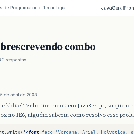
Java
Geral
Fron
s de Programacao e Tecnologia
brescrevendo combo
8
2 respostas
15 de abril de 2008
darkblue]Tenho um menu em JavaScript, só que o 
x no IE6, alguém saberia como resolvo esse proble
nt.write('
<font
face=
"Verdana, Arial, Helvetica, s