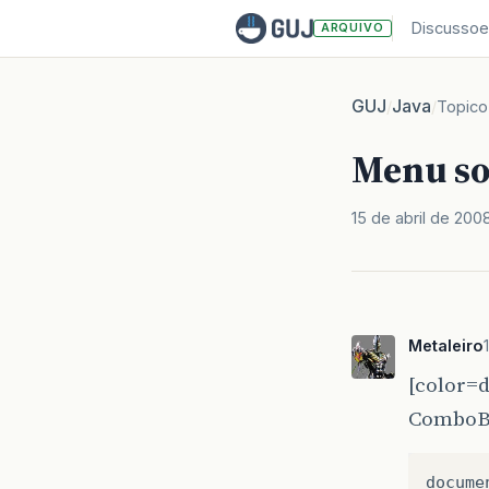
Discussoe
ARQUIVO
GUJ
Java
/
/
Topico
Menu so
15 de abril de 200
Metaleiro
[color=
ComboBo
docume