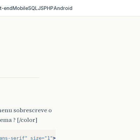
t‑end
Mobile
SQL
JS
PHP
Android
menu sobrescreve o
ma ? [/color]
ans-serif"
size=
"1"
>
');
