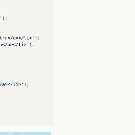
');

tra
</a></li>
');

a
</a></li>
');

/a></li>
');
