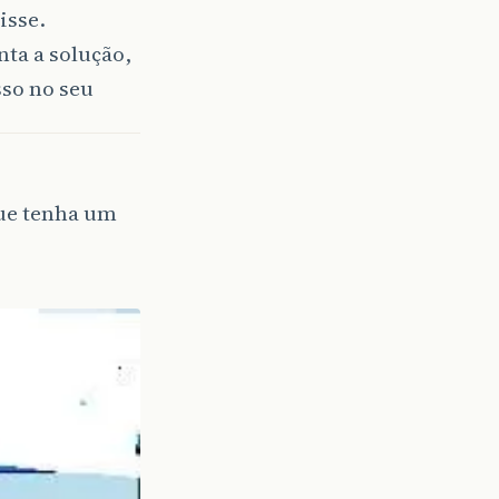
isse.
ta a solução,
sso no seu
que tenha um