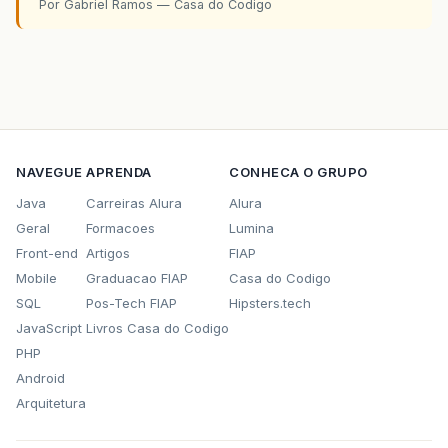
Por Gabriel Ramos — Casa do Codigo
NAVEGUE
APRENDA
CONHECA O GRUPO
Java
Carreiras Alura
Alura
Geral
Formacoes
Lumina
Front-end
Artigos
FIAP
Mobile
Graduacao FIAP
Casa do Codigo
SQL
Pos-Tech FIAP
Hipsters.tech
JavaScript
Livros Casa do Codigo
PHP
Android
Arquitetura