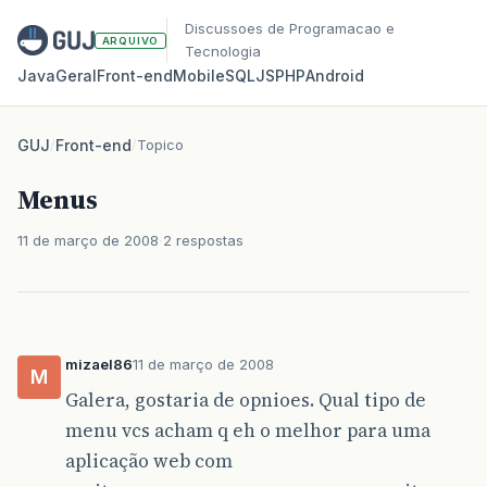
Discussoes de Programacao e
ARQUIVO
Tecnologia
Java
Geral
Front‑end
Mobile
SQL
JS
PHP
Android
GUJ
/
Front-end
/
Topico
Menus
11 de março de 2008
2 respostas
mizael86
11 de março de 2008
M
Galera, gostaria de opnioes. Qual tipo de
menu vcs acham q eh o melhor para uma
aplicação web com