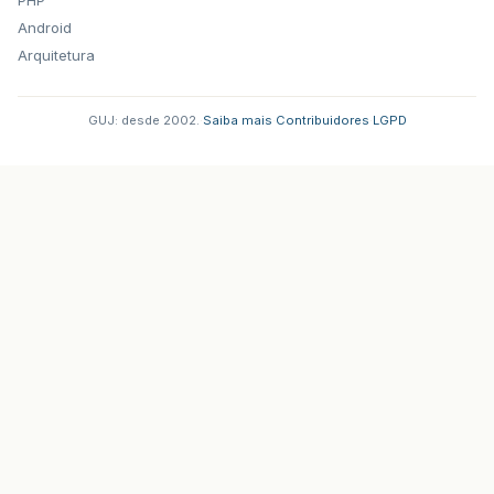
PHP
Android
Arquitetura
GUJ: desde 2002.
·
Saiba mais
·
Contribuidores
·
LGPD