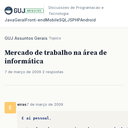
Discussoes de Programacao e
ARQUIVO
Tecnologia
Java
Geral
Front‑end
Mobile
SQL
JS
PHP
Android
GUJ
/
Assuntos Gerais
/
Topico
Mercado de trabalho na área de
informática
7 de março de 2009
2 respostas
eiras
7 de março de 2009
E
E
ai
pessoal
,