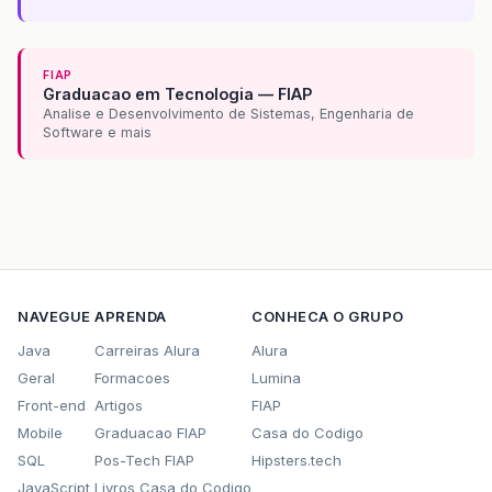
FIAP
Graduacao em Tecnologia — FIAP
Analise e Desenvolvimento de Sistemas, Engenharia de
Software e mais
NAVEGUE
APRENDA
CONHECA O GRUPO
Java
Carreiras Alura
Alura
Geral
Formacoes
Lumina
Front-end
Artigos
FIAP
Mobile
Graduacao FIAP
Casa do Codigo
SQL
Pos-Tech FIAP
Hipsters.tech
JavaScript
Livros Casa do Codigo