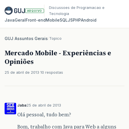
Discussoes de Programacao e
ARQUIVO
Tecnologia
Java
Geral
Front‑end
Mobile
SQL
JS
PHP
Android
GUJ
/
Assuntos Gerais
/
Topico
Mercado Mobile - Experiências e
Opiniões
25 de abril de 2013
10 respostas
Jaba
25 de abril de 2013
Olá pessoal, tudo bem?
Bom, trabalho com Java para Web a alguns