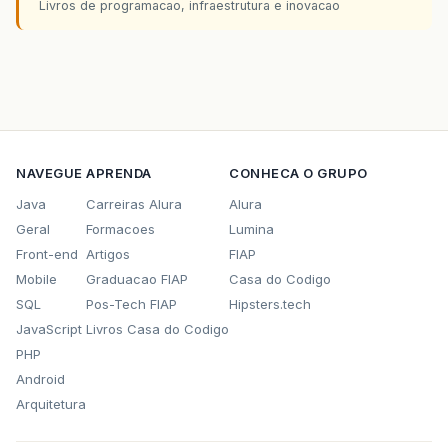
Livros de programacao, infraestrutura e inovacao
NAVEGUE
APRENDA
CONHECA O GRUPO
Java
Carreiras Alura
Alura
Geral
Formacoes
Lumina
Front-end
Artigos
FIAP
Mobile
Graduacao FIAP
Casa do Codigo
SQL
Pos-Tech FIAP
Hipsters.tech
JavaScript
Livros Casa do Codigo
PHP
Android
Arquitetura