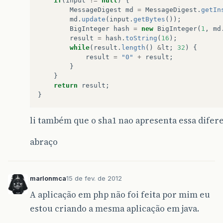
if
(
input
!=
null
)
{
MessageDigest
md
=
MessageDigest
.
getIn
md
.
update
(
input
.
getBytes
());
BigInteger
hash
=
new
BigInteger
(
1
,
md
result
=
hash
.
toString
(
16
);
while
(
result
.
length
()
&
lt
;
32
)
{
result
=
"0"
+
result
;
}
}
return
result
;
}
li também que o sha1 nao apresenta essa diferen
abraço
marlonmca
15 de fev. de 2012
A aplicação em php não foi feita por mim eu
estou criando a mesma aplicação em java.