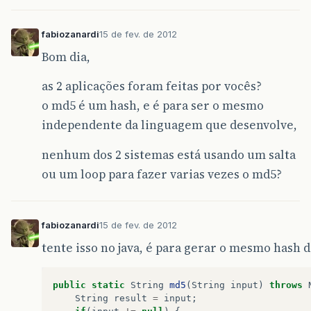
fabiozanardi
15 de fev. de 2012
Bom dia,
as 2 aplicações foram feitas por vocês?
o md5 é um hash, e é para ser o mesmo
independente da linguagem que desenvolve,
nenhum dos 2 sistemas está usando um salta
ou um loop para fazer varias vezes o md5?
fabiozanardi
15 de fev. de 2012
tente isso no java, é para gerar o mesmo hash d
public
static
String
md5
(
String
input
)
throws
String
result
=
input
;