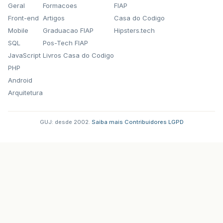
Geral
Formacoes
FIAP
Front-end
Artigos
Casa do Codigo
Mobile
Graduacao FIAP
Hipsters.tech
SQL
Pos-Tech FIAP
JavaScript
Livros Casa do Codigo
PHP
Android
Arquitetura
GUJ: desde 2002.
·
Saiba mais
·
Contribuidores
·
LGPD