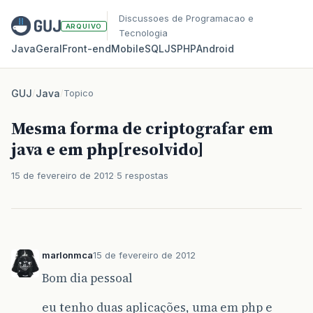
Discussoes de Programacao e
ARQUIVO
Tecnologia
Java
Geral
Front‑end
Mobile
SQL
JS
PHP
Android
GUJ
/
Java
/
Topico
Mesma forma de criptografar em
java e em php[resolvido]
15 de fevereiro de 2012
5 respostas
marlonmca
15 de fevereiro de 2012
Bom dia pessoal
eu tenho duas aplicações, uma em php e