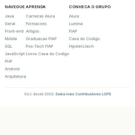
NAVEGUE
APRENDA
CONHECA O GRUPO
Java
Carreiras Alura
Alura
Geral
Formacoes
Lumina
Front-end
Artigos
FIAP
Mobile
Graduacao FIAP
Casa do Codigo
SQL
Pos-Tech FIAP
Hipsters.tech
JavaScript
Livros Casa do Codigo
PHP
Android
Arquitetura
GUJ: desde 2002.
·
Saiba mais
·
Contribuidores
·
LGPD