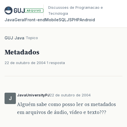
Discussoes de Programacao e
ARQUIVO
Tecnologia
Java
Geral
Front‑end
Mobile
SQL
JS
PHP
Android
GUJ
/
Java
/
Topico
Metadados
22 de outubro de 2004
1 resposta
JavaUniversityPJ
22 de outubro de 2004
J
Alguém sabe como posso ler os metadados
em arquivos de áudio, vídeo e texto???