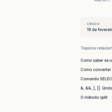
CRIADO
19 de fevere
Topicos relacio
Como saber se 
Como converter i
Comando SELECT 
&, &&, |, ||. Qnd
O método split