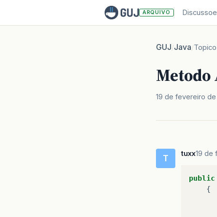
Discussoe
ARQUIVO
GUJ
Java
/
/
Topico
Metodo 
19 de fevereiro d
tuxx
19 de 
T
public
{