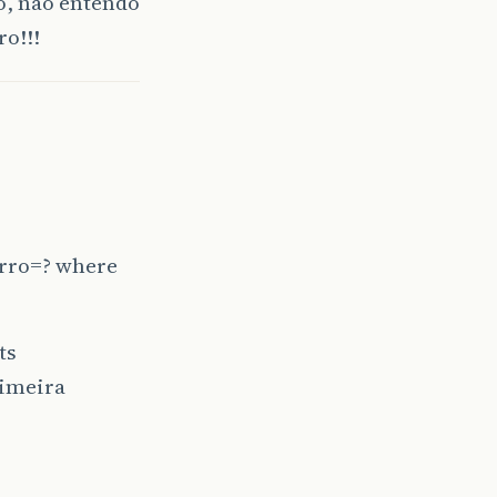
o, não entendo
o!!!
irro=? where
ts
rimeira