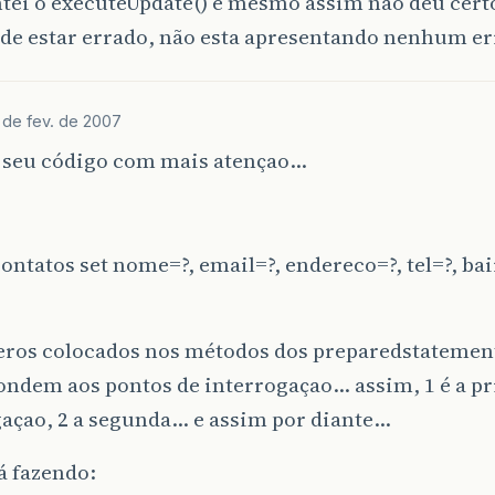
ntei o executeUpdate() e mesmo assim não deu cert
de estar errado, não esta apresentando nenhum err
 de fev. de 2007
i seu código com mais atençao…
ontatos set nome=?, email=?, endereco=?, tel=?, ba
ros colocados nos métodos dos preparedstatemen
ondem aos pontos de interrogaçao… assim, 1 é a p
gaçao, 2 a segunda… e assim por diante…
á fazendo: