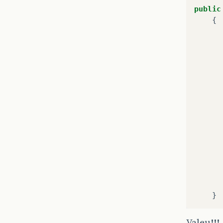
public
{
}
Valeu!!!