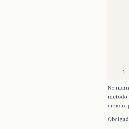
}
No main,
metodo a
errado,
Obrigad