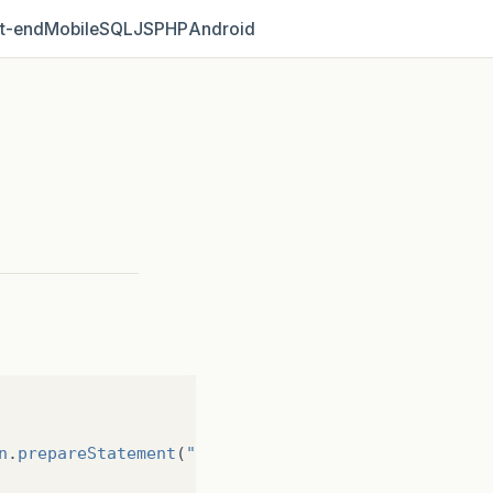
t‑end
Mobile
SQL
JS
PHP
Android
n
.
prepareStatement
(
"update contatos set  nome=?, 