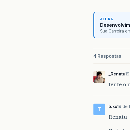
ALURA
Desenvolvim
Sua Carreira e
4 Respostas
_Renatu
19
tente o 
tuxx
19 de 
T
Renatu