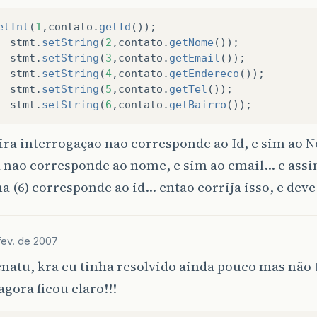
etInt
(
1
,
contato
.
getId
());
stmt
.
setString
(
2
,
contato
.
getNome
());
stmt
.
setString
(
3
,
contato
.
getEmail
());
stmt
.
setString
(
4
,
contato
.
getEndereco
());
stmt
.
setString
(
5
,
contato
.
getTel
());
stmt
.
setString
(
6
,
contato
.
getBairro
());
ira interrogaçao nao corresponde ao Id, e sim ao 
 nao corresponde ao nome, e sim ao email… e ass
ma (6) corresponde ao id… entao corrija isso, e dev
fev. de 2007
natu, kra eu tinha resolvido ainda pouco mas não 
agora ficou claro!!!