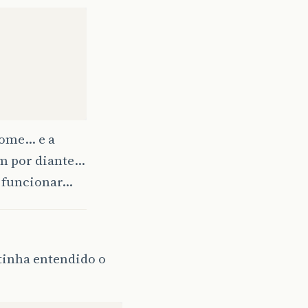
Nome… e a
im por diante…
e funcionar…
tinha entendido o