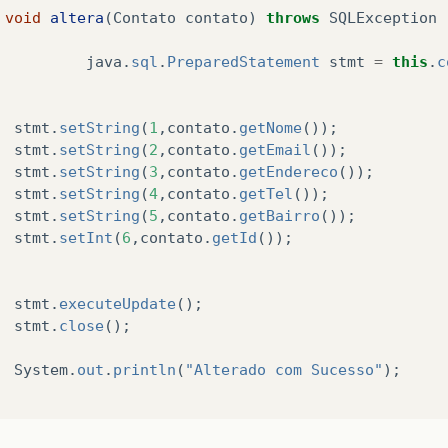
void
altera
(
Contato
contato
)
throws
SQLException
java
.
sql
.
PreparedStatement
stmt
=
this
.
c
stmt
.
setString
(
1
,
contato
.
getNome
());
stmt
.
setString
(
2
,
contato
.
getEmail
());
stmt
.
setString
(
3
,
contato
.
getEndereco
());
stmt
.
setString
(
4
,
contato
.
getTel
());
stmt
.
setString
(
5
,
contato
.
getBairro
());
stmt
.
setInt
(
6
,
contato
.
getId
());
stmt
.
executeUpdate
();
stmt
.
close
();
System
.
out
.
println
(
"Alterado com Sucesso"
);