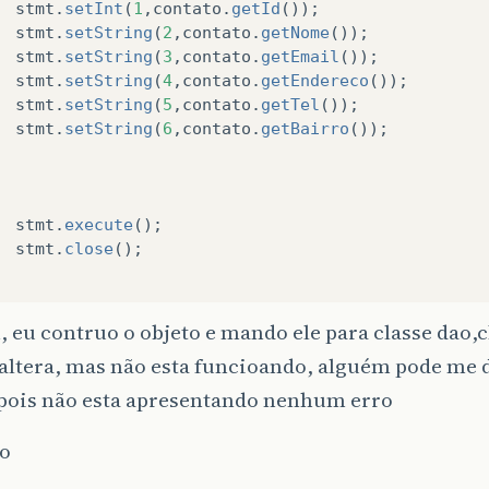
stmt
.
setInt
(
1
,
contato
.
getId
());
stmt
.
setString
(
2
,
contato
.
getNome
());
stmt
.
setString
(
3
,
contato
.
getEmail
());
stmt
.
setString
(
4
,
contato
.
getEndereco
());
stmt
.
setString
(
5
,
contato
.
getTel
());
stmt
.
setString
(
6
,
contato
.
getBairro
());
stmt
.
execute
();
stmt
.
close
();
 eu contruo o objeto e mando ele para classe dao
ltera, mas não esta funcioando, alguém pode me d
 pois não esta apresentando nenhum erro
o