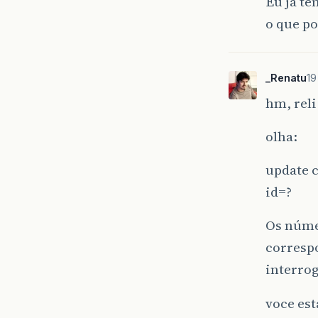
Eu ja te
o que po
_Renatu
19
hm, rel
olha:
update c
id=?
Os núme
corresp
interro
voce est