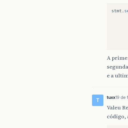
stmt
.
s
A prime
segunda
e a ulti
tuxx
19 de 
T
Valeu Re
código, 