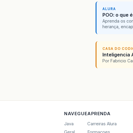
ALURA
POO: o que é
Aprenda os con
herança, encap
CASA DO COD
Inteligencia 
Por Fabricio C
NAVEGUE
APRENDA
Java
Carreiras Alura
Geral
Formacoes