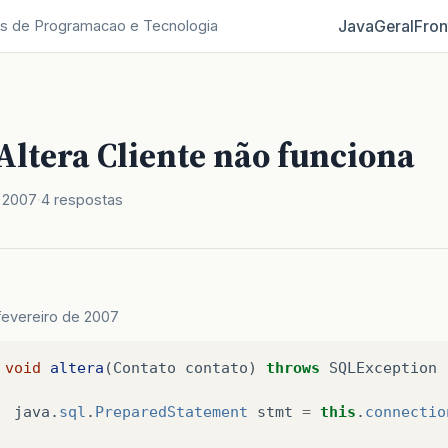
Java
Geral
Fron
s de Programacao e Tecnologia
Altera Cliente não funciona
e 2007
4 respostas
fevereiro de 2007
void
altera
(
Contato
contato
)
throws
SQLException
java
.
sql
.
PreparedStatement
stmt
=
this
.
connectio