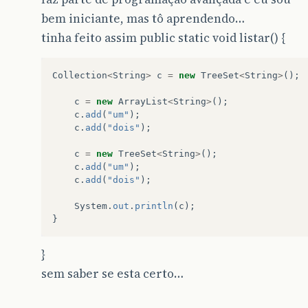
bem iniciante, mas tô aprendendo…
tinha feito assim public static void listar() {
Collection
<
String
>
c
=
new
TreeSet
<
String
>
();
c
=
new
ArrayList
<
String
>
();
c
.
add
(
"um"
);
c
.
add
(
"dois"
);
c
=
new
TreeSet
<
String
>
();
c
.
add
(
"um"
);
c
.
add
(
"dois"
);
System
.
out
.
println
(
c
);
}
}
sem saber se esta certo…