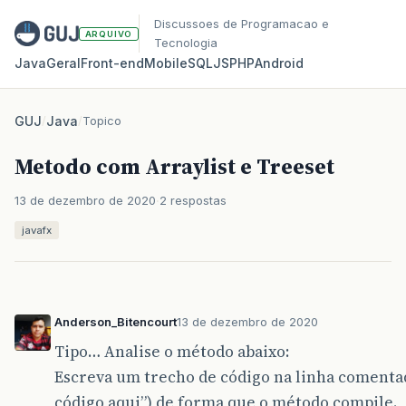
Discussoes de Programacao e
ARQUIVO
Tecnologia
Java
Geral
Front‑end
Mobile
SQL
JS
PHP
Android
GUJ
/
Java
/
Topico
Metodo com Arraylist e Treeset
13 de dezembro de 2020
2 respostas
javafx
Anderson_Bitencourt
13 de dezembro de 2020
Tipo… Analise o método abaixo:
Escreva um trecho de código na linha comentad
código aqui”) de forma que o método compile.