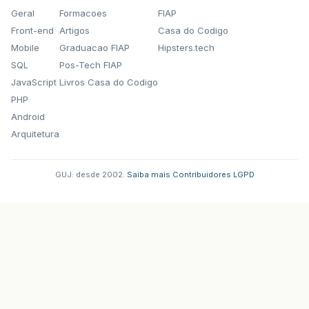
Geral
Formacoes
FIAP
Front-end
Artigos
Casa do Codigo
Mobile
Graduacao FIAP
Hipsters.tech
SQL
Pos-Tech FIAP
JavaScript
Livros Casa do Codigo
PHP
Android
Arquitetura
GUJ: desde 2002.
·
Saiba mais
·
Contribuidores
·
LGPD