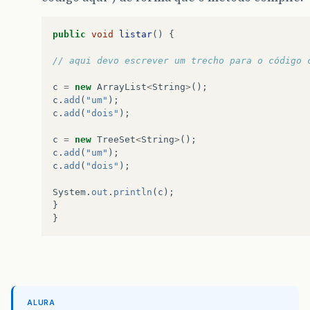
public
void
listar
()
{
// aqui devo escrever um trecho para o código 
c
=
new
ArrayList
<
String
>
();
c
.
add
(
"um"
);
c
.
add
(
"dois"
);
c
=
new
TreeSet
<
String
>
();
c
.
add
(
"um"
);
c
.
add
(
"dois"
);
System
.
out
.
println
(
c
);
}
}
ALURA