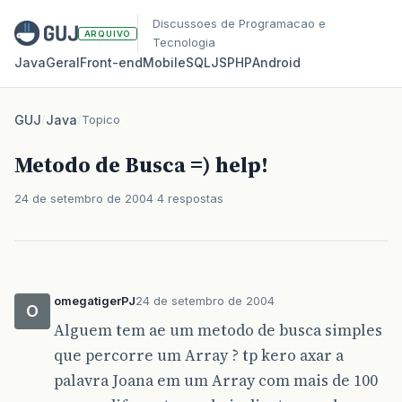
Discussoes de Programacao e
ARQUIVO
Tecnologia
Java
Geral
Front‑end
Mobile
SQL
JS
PHP
Android
GUJ
/
Java
/
Topico
Metodo de Busca =) help!
24 de setembro de 2004
4 respostas
omegatigerPJ
24 de setembro de 2004
O
Alguem tem ae um metodo de busca simples
que percorre um Array ? tp kero axar a
palavra Joana em um Array com mais de 100