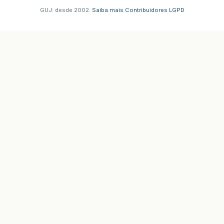
GUJ: desde 2002.
·
Saiba mais
·
Contribuidores
·
LGPD