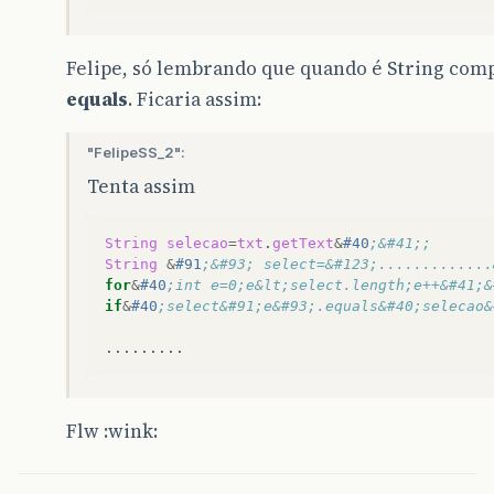
Felipe, só lembrando que quando é String co
equals
. Ficaria assim:
"FelipeSS_2":
Tenta assim
String
selecao
=
txt
.
getText
&
#40
;&#41;;
String
&
#91
;&#93; select=&#123;.............
for
&
#40
;int e=0;e&lt;select.length;e++&#41;&
if
&
#40
;select&#91;e&#93;.equals&#40;selecao&
Flw :wink: