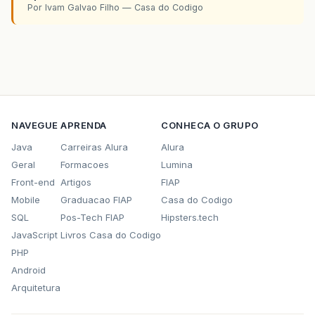
Por Ivam Galvao Filho — Casa do Codigo
NAVEGUE
APRENDA
CONHECA O GRUPO
Java
Carreiras Alura
Alura
Geral
Formacoes
Lumina
Front-end
Artigos
FIAP
Mobile
Graduacao FIAP
Casa do Codigo
SQL
Pos-Tech FIAP
Hipsters.tech
JavaScript
Livros Casa do Codigo
PHP
Android
Arquitetura