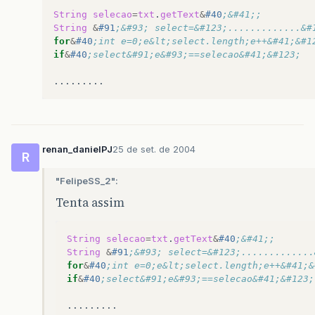
String
selecao
=
txt
.
getText
&
#40
;&#41;;
String
&
#91
;&#93; select=&#123;.............&#
for
&
#40
;int e=0;e&lt;select.length;e++&#41;&#1
if
&
#40
;select&#91;e&#93;==selecao&#41;&#123;
renan_danielPJ
25 de set. de 2004
R
"FelipeSS_2":
Tenta assim
String
selecao
=
txt
.
getText
&
#40
;&#41;;
String
&
#91
;&#93; select=&#123;.............
for
&
#40
;int e=0;e&lt;select.length;e++&#41;&
if
&
#40
;select&#91;e&#93;==selecao&#41;&#123;