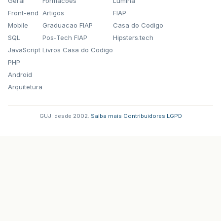
Geral
Formacoes
Lumina
Front-end
Artigos
FIAP
Mobile
Graduacao FIAP
Casa do Codigo
SQL
Pos-Tech FIAP
Hipsters.tech
JavaScript
Livros Casa do Codigo
PHP
Android
Arquitetura
GUJ: desde 2002.
·
Saiba mais
·
Contribuidores
·
LGPD