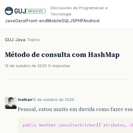
Discussoes de Programacao e
ARQUIVO
Tecnologia
Java
Geral
Front‑end
Mobile
SQL
JS
PHP
Android
GUJ
/
Java
/
Topico
Método de consulta com HashMap
12 de outubro de 2020
0 respostas
Inathan
12 de outubro de 2020
Pessoal, estou muito em duvida como fazer es
public
HashSet
consultarOr
(
char
[]
atributos
,
c