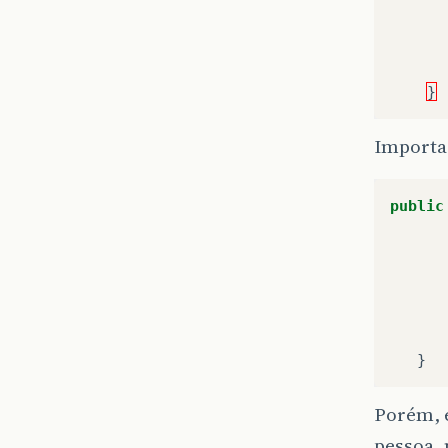
}
Importa
public
}
Porém, e
pessoa, 