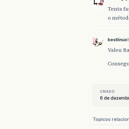
Tenta fa
o métod
bestlinux
Valeu Ra
Consegui
CRIADO
6 de dezemb
Topicos relacio