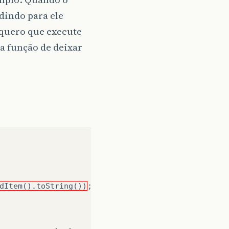
edindo para ele
 quero que execute
a função de deixar
dItem().toString())
;