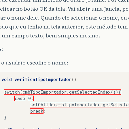
clicar no botão OK da tela. Vai abrir uma Janela, p
ar o nome dele. Quando ele selecionar o nome, eu
o que eu tenho na tela anterior, este método tem 
el um campo texto, bem simples mesmo.
:
 o usuário escolhe o nome:
void
verificaTipoImportador
()
switch(cmbTipoImportador.getSelectedIndex()){
case
0:
setObtido(cmbTipoImportador.getSelecte
break
;
}