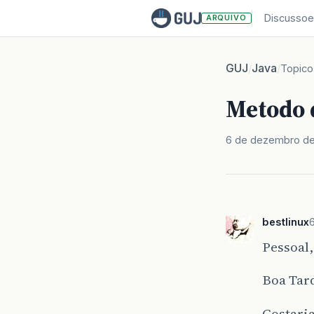
Discussoe
ARQUIVO
GUJ
Java
/
/
Topico
Metodo 
6 de dezembro d
bestlinux
Pessoal,
Boa Tard
Gostari