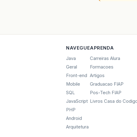
NAVEGUE
APRENDA
Java
Carreiras Alura
Geral
Formacoes
Front-end
Artigos
Mobile
Graduacao FIAP
SQL
Pos-Tech FIAP
JavaScript
Livros Casa do Codig
PHP
Android
Arquitetura