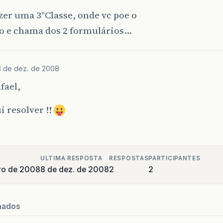
zer uma 3°Classe, onde vc poe o
o e chama dos 2 formulários…
8 de dez. de 2008
fael,
 resolver !!
ULTIMA RESPOSTA
RESPOSTAS
PARTICIPANTES
ro de 2008
8 de dez. de 2008
2
2
nados