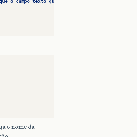
que
o
campo
texto
que
tem
desaparecer
.
Eu
consigo
ega o nome da
ção