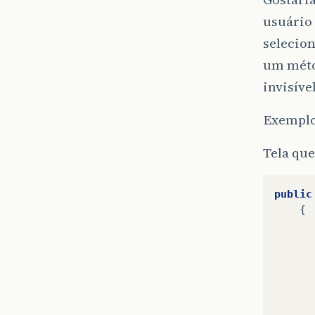
usuário 
selecion
um métod
invisív
Exemplo
Tela que
public
{