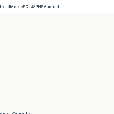
t‑end
Mobile
SQL
JS
PHP
Android
emplo. Quando o