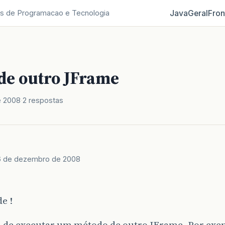
Java
Geral
Fron
s de Programacao e Tecnologia
de outro JFrame
e 2008
2 respostas
6 de dezembro de 2008
e !
a de executar um método de outro JFrame. Por ex