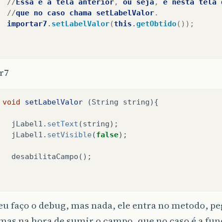
//
Essa
é
a
tela
anterior
,
ou
seja
,
é
nesta
tela
//
que
no
caso
chama
setLabelValor
.
importar7
.
setLabelValor
(
this
.
getObtido
());
r7
void
setLabelValor
(
String
string
){
jLabel1
.
setText
(
string
);
jLabel1
.
setVisible
(
false
);
desabilitaCampo
();
u faço o debug, mas nada, ele entra no metodo, p
mas na hora de sumir o campo, que no caso é a fun