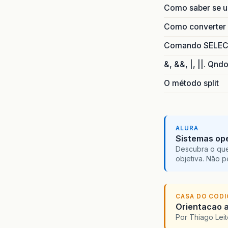
Como saber se 
Como converter i
Comando SELECT 
&, &&, |, ||. Qnd
O método split
ALURA
Sistemas ope
Descubra o que
objetiva. Não 
CASA DO COD
Orientacao a
Por Thiago Lei