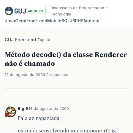
Discussoes de Programacao e
ARQUIVO
Tecnologia
Java
Geral
Front‑end
Mobile
SQL
JS
PHP
Android
GUJ
/
Front-end
/
Topico
Método decode() da classe Renderer
não é chamado
14 de agosto de 2009
0 respostas
Big_E
14 de agosto de 2009
Fala ae rapaziada,
estou desenvolvendo um componente jsf