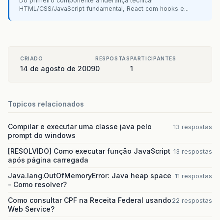
Do primeiro componente à liderança técnica!
HTML/CSS/JavaScript fundamental, React com hooks e...
CRIADO
RESPOSTAS
PARTICIPANTES
14 de agosto de 2009
0
1
Topicos relacionados
Compilar e executar uma classe java pelo
13 respostas
prompt do windows
[RESOLVIDO] Como executar função JavaScript
13 respostas
após página carregada
Java.lang.OutOfMemoryError: Java heap space
11 respostas
- Como resolver?
Como consultar CPF na Receita Federal usando
22 respostas
Web Service?