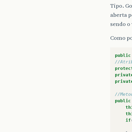
Tipo. Go
aberta p
sendo o 
Como po
public
//Atri
protec
privat
privat
//Meto
public
th
th
if