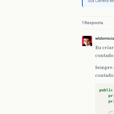
Sua Carreira e
1 Resposta
wldomici
Eu criar
contador
Sempre 
contador
public
pr
pr
/*