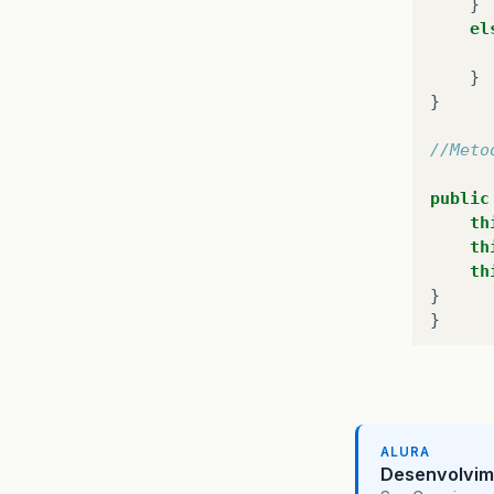
}
el
}
}
//Meto
public
th
th
th
}
}
ALURA
Desenvolvim