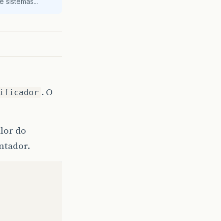
 sistemas...
. O
ificador
alor do
ntador.