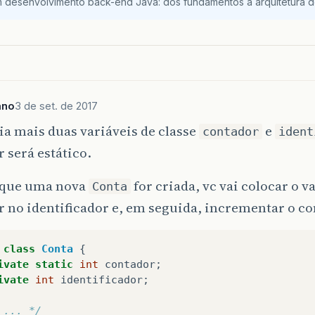
m desenvolvimento back-end Java: dos fundamentos à arquitetura de
ano
3 de set. de 2017
ia mais duas variáveis de classe
e
contador
ident
 será estático.
que uma nova
for criada, vc vai colocar o v
Conta
 no identificador e, em seguida, incrementar o co
class
Conta
{
ivate
static
int
contador
;
ivate
int
identificador
;
 ... */