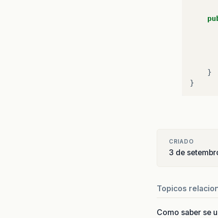
pu
}
}
CRIADO
3 de setembr
Topicos relacio
Como saber se 