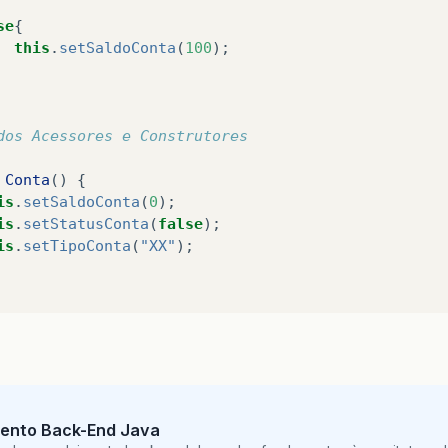
se
{
this
.
setSaldoConta
(
100
);
dos Acessores e Construtores
Conta
()
{
is
.
setSaldoConta
(
0
);
is
.
setStatusConta
(
false
);
is
.
setTipoConta
(
"XX"
);
ento Back-End Java