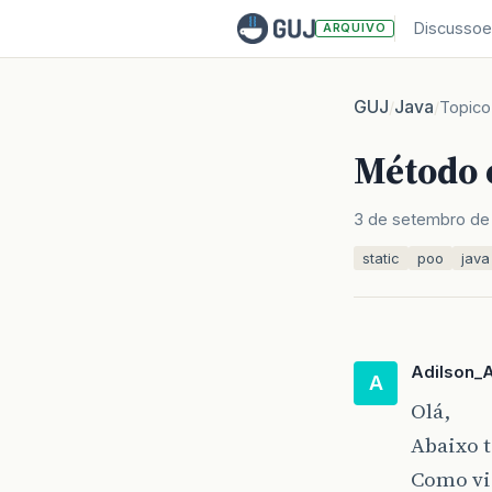
Discussoe
ARQUIVO
GUJ
Java
/
/
Topico
Método 
3 de setembro de
static
poo
java
Adilson_
A
Olá,
Abaixo 
Como vis