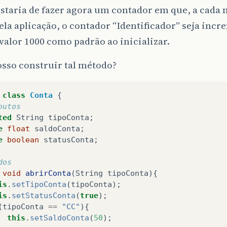
staria de fazer agora um contador em que, a cada 
ela aplicação, o contador “Identificador” seja incr
valor 1000 como padrão ao inicializar.
sso construir tal método?
class
Conta
{
butos
ted
String
tipoConta
;
e
float
saldoConta
;
e
boolean
statusConta
;
dos
void
abrirConta
(
String
tipoConta
){
is
.
setTipoConta
(
tipoConta
);
is
.
setStatusConta
(
true
);
(
tipoConta
==
"CC"
){
this
.
setSaldoConta
(
50
);