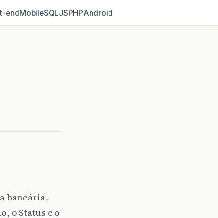
t‑end
Mobile
SQL
JS
PHP
Android
a bancária.
o, o Status e o