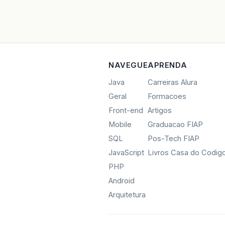
NAVEGUE
APRENDA
Java
Carreiras Alura
Geral
Formacoes
Front-end
Artigos
Mobile
Graduacao FIAP
SQL
Pos-Tech FIAP
JavaScript
Livros Casa do Codig
PHP
Android
Arquitetura