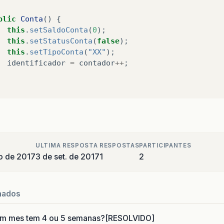
blic
Conta
()
{
this
.
setSaldoConta
(
0
);
this
.
setStatusConta
(
false
);
this
.
setTipoConta
(
"XX"
);
identificador
=
contador
++
;
ULTIMA RESPOSTA
RESPOSTAS
PARTICIPANTES
o de 2017
3 de set. de 2017
1
2
nados
um mes tem 4 ou 5 semanas?[RESOLVIDO]