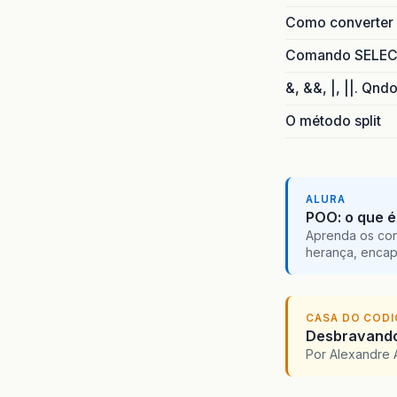
Como converter i
Comando SELECT 
&, &&, |, ||. Qnd
O método split
ALURA
POO: o que é
Aprenda os con
herança, encap
CASA DO COD
Desbravando 
Por Alexandre 