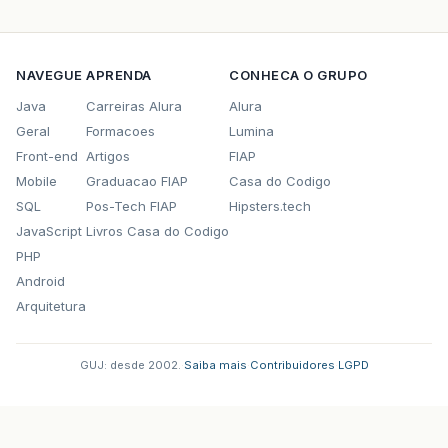
NAVEGUE
APRENDA
CONHECA O GRUPO
Java
Carreiras Alura
Alura
Geral
Formacoes
Lumina
Front-end
Artigos
FIAP
Mobile
Graduacao FIAP
Casa do Codigo
SQL
Pos-Tech FIAP
Hipsters.tech
JavaScript
Livros Casa do Codigo
PHP
Android
Arquitetura
GUJ: desde 2002.
·
Saiba mais
·
Contribuidores
·
LGPD