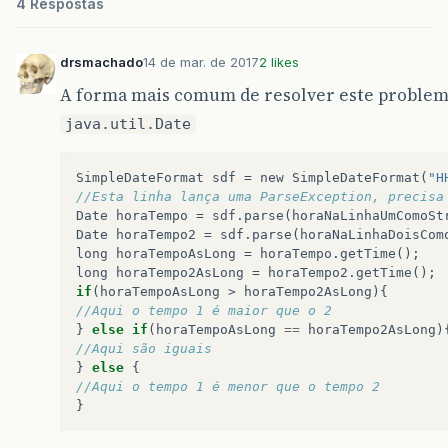
4 Respostas
drsmachado
14 de mar. de 2017
2 likes
A forma mais comum de resolver este problema
java.util.Date
SimpleDateFormat
sdf
=
new
SimpleDateFormat
(
"H
//Esta linha lança uma ParseException, precisa
Date
horaTempo
=
sdf
.
parse
(
horaNaLinhaUmComoSt
Date
horaTempo2
=
sdf
.
parse
(
horaNaLinhaDoisCom
long
horaTempoAsLong
=
horaTempo
.
getTime
();
long
horaTempo2AsLong
=
horaTempo2
.
getTime
();
if
(
horaTempoAsLong
>
horaTempo2AsLong
){
//Aqui o tempo 1 é maior que o 2
}
else
if
(
horaTempoAsLong
==
horaTempo2AsLong
)
//Aqui são iguais
}
else
{
//Aqui o tempo 1 é menor que o tempo 2
}