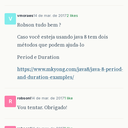
vmoraes
14 de mar. de 2017
2 likes
V
Robson tudo bem ?
Caso você esteja usando java 8 tem dois
métodos que podem ajuda-lo
Period e Duration
https://www.mkyong.com/java8/java-8-period-
and-duration-examples/
robsonl
14 de mar. de 2017
1 like
R
Vou tentar. Obrigado!