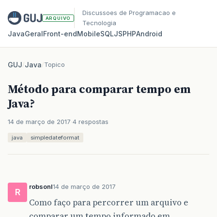
Discussoes de Programacao e
ARQUIVO
Tecnologia
Java
Geral
Front‑end
Mobile
SQL
JS
PHP
Android
GUJ
/
Java
/
Topico
Método para comparar tempo em
Java?
14 de março de 2017
4 respostas
java
simpledateformat
robsonl
14 de março de 2017
R
Como faço para percorrer um arquivo e
comparar um tempo informado em