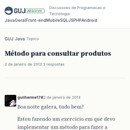
Discussoes de Programacao e
ARQUIVO
Tecnologia
Java
Geral
Front‑end
Mobile
SQL
JS
PHP
Android
GUJ
/
Java
/
Topico
Método para consultar produtos
2 de janeiro de 2013
3 respostas
guilherme178
2 de janeiro de 2013
Boa noite galera, tudo bem?
Estou fazendo um exercicio em que devo
implementar um método para fazer a