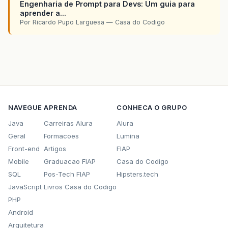
Engenharia de Prompt para Devs: Um guia para
aprender a...
Por Ricardo Pupo Larguesa — Casa do Codigo
NAVEGUE
APRENDA
CONHECA O GRUPO
Java
Carreiras Alura
Alura
Geral
Formacoes
Lumina
Front-end
Artigos
FIAP
Mobile
Graduacao FIAP
Casa do Codigo
SQL
Pos-Tech FIAP
Hipsters.tech
JavaScript
Livros Casa do Codigo
PHP
Android
Arquitetura