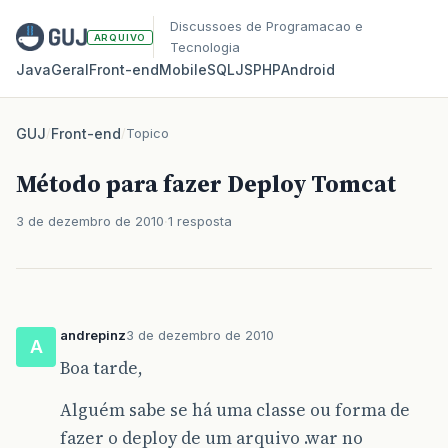
Discussoes de Programacao e
ARQUIVO
Tecnologia
Java
Geral
Front‑end
Mobile
SQL
JS
PHP
Android
GUJ
/
Front-end
/
Topico
Método para fazer Deploy Tomcat
3 de dezembro de 2010
1 resposta
andrepinz
3 de dezembro de 2010
A
Boa tarde,
Alguém sabe se há uma classe ou forma de
fazer o deploy de um arquivo .war no