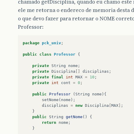
chamado getDisciplina, quando eu chamo este
ele me retorna o endereco de memoria desta d
o que devo fazer para retornar o NOME correto
Professor:
package
pck_univ
;
public
class
Professor
{
private
String
nome
;
private
Disciplina
[]
disciplinas
;
private
final
int
MAX
=
10
;
private
int
cont
=
0
;
public
Professor
(
String
nome
){
setNome
(
nome
);
disciplinas
=
new
Disciplina
[
MAX
]
;
}
public
String
getNome
()
{
return
nome
;
}