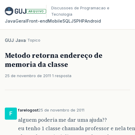
Discussoes de Programacao e
ARQUIVO
Tecnologia
Java
Geral
Front‑end
Mobile
SQL
JS
PHP
Android
GUJ
/
Java
/
Topico
Metodo retorna endereço de
memoria da classe
25 de novembro de 2011
1 resposta
farelogost
25 de novembro de 2011
F
alguem poderia me dar uma ajuda??
eu tenho 1 classe chamada professor e nela te