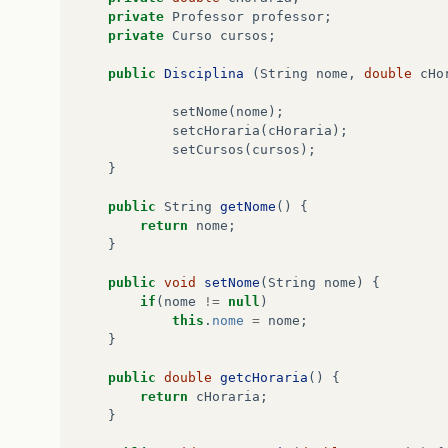
private
Professor
professor
;
}
private
Curso
cursos
;
}
public
Disciplina
(
String
nome
,
double
cHo
public
boolean
VerificaDisciplina
(
Discipli
{
setNome
(
nome
);
int
i
;
setcHoraria
(
cHoraria
);
for
(
i
=
0
;
i
<
cont
;
i
++
)
setCursos
(
cursos
);
{
}
if
(
disciplinas
[
i
]
.
equals
(
disciplin
return
true
;
public
String
getNome
()
{
}
return
nome
;
return
false
;
}
}
public
void
setNome
(
String
nome
)
{
}
if
(
nome
!=
null
)
this
.
nome
=
nome
;
}
public
double
getcHoraria
()
{
return
cHoraria
;
}