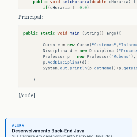
public
void
setcHoraria
(
double
cHoraria
)
{
if
(
cHoraria
!=
0.0
)
this
.
cHoraria
=
cHoraria
;
Principal:
}
public
Professor
getProfessor
()
{
public
static
void
main
(
String
[]
args
){
return
professor
;
Curso
c
=
new
Curso
(
"Sistemas"
,
"Inform
}
Disciplina
d
=
new
Disciplina
(
"Proces
Professor
p
=
new
Professor
(
"Rubens"
);
public
void
setProfessor
(
Professor
profess
p
.
AddDisciplina
(
d
);
if
(
professor
!=
null
)
System
.
out
.
println
(
p
.
getNome
()
+
p
.
getDi
this
.
professor
=
professor
;
}
}
public
Curso
getCursos
()
{
[/code]
return
cursos
;
}
public
void
setCursos
(
Curso
cursos
)
{
if
(
cursos
!=
null
)
this
.
cursos
=
cursos
;
ALURA
}
Desenvolvimento Back-End Java
Sua Carreira em desenvolvimento back-end Java: dos