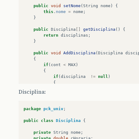
public
void
setNome
(
String
nome
)
{
this
.
nome
=
nome
;
}
public
Disciplina
[]
getDisciplina
()
{
return
disciplinas
;
}
public
void
AddDisciplina
(
Disciplina
disci
{
if
(
cont
<
MAX
)
{
if
(
disciplina
!=
null
)
{
if
(
!
VerificaDisciplina
(
discipl
Disciplina:
{
disciplinas
[
cont
]
=
disciplina
cont
++
;
package
pck_univ
;
// atualiza quantidade de hora
if
(
disciplina
.
getProfessor
()
=
public
class
Disciplina
{
disciplina
.
setProfessor
(
th
}
private
String
nome
;
}
private
double
cHoraria
;