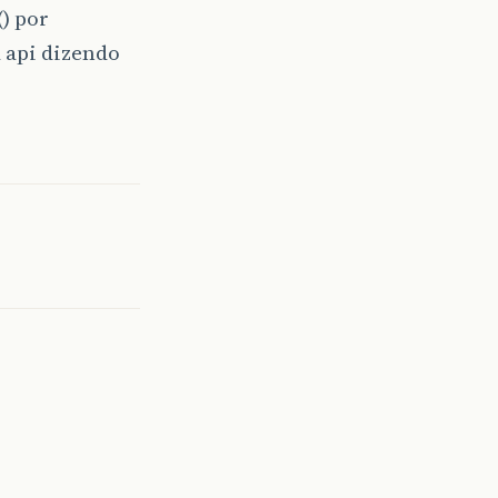
() por
a api dizendo