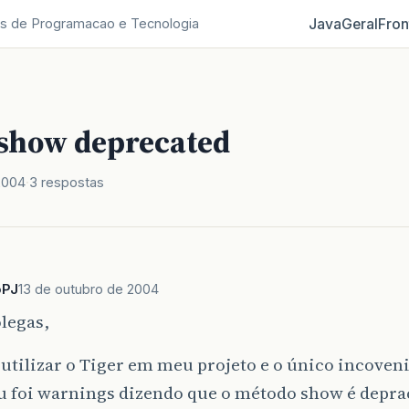
Java
Geral
Fron
s de Programacao e Tecnologia
show deprecated
2004
3 respostas
oPJ
13 de outubro de 2004
legas,
 utilizar o Tiger em meu projeto e o único incoven
u foi warnings dizendo que o método show é depra