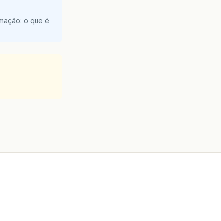
e
amação: o que é