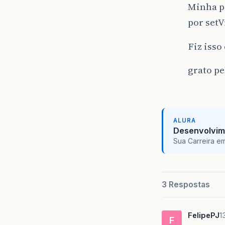
Minha p
por setV
Fiz iss
grato pe
ALURA
Desenvolvim
Sua Carreira e
3 Respostas
FelipePJ
1
F