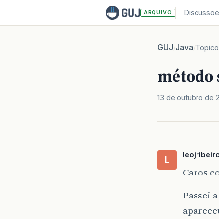
Discussoe
ARQUIVO
GUJ
Java
/
/
Topico
método 
13 de outubro de 
leojribeir
L
Caros co
Passei a
aparece