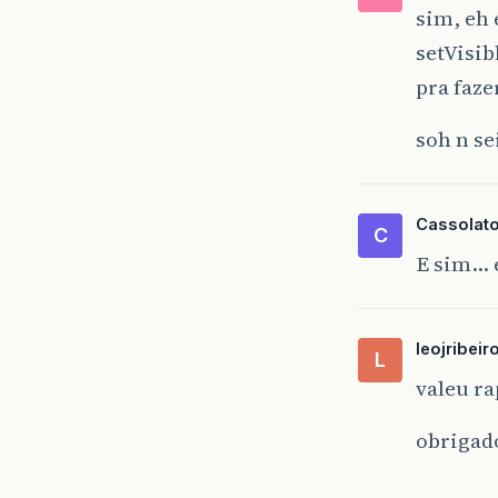
sim, eh 
setVisib
pra faze
soh n se
Cassolat
C
E sim… e
leojribeir
L
valeu r
obrigad