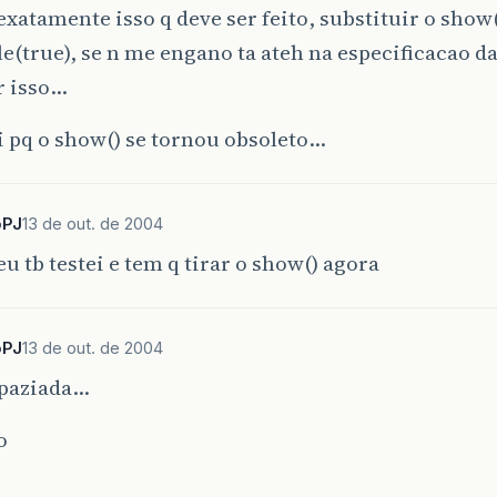
exatamente isso q deve ser feito, substituir o show
le(true), se n me engano ta ateh na especificacao d
r isso…
i pq o show() se tornou obsoleto…
oPJ
13 de out. de 2004
u tb testei e tem q tirar o show() agora
oPJ
13 de out. de 2004
apaziada…
o