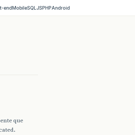
t‑end
Mobile
SQL
JS
PHP
Android
iente que
cated.