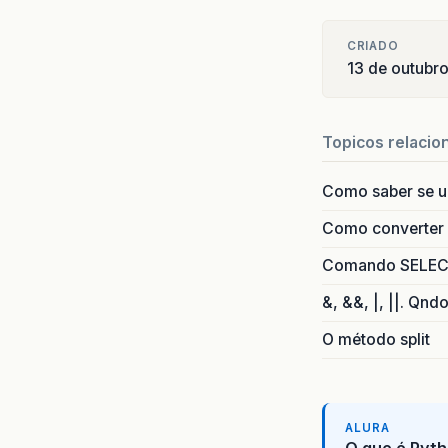
CRIADO
13 de outubr
Topicos relacio
Como saber se 
Como converter i
Comando SELECT 
&, &&, |, ||. Qnd
O método split
ALURA