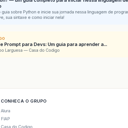
on? — um guia completo para iniciar nessa linguagem d
o
 guia sobre Python e inicie sua jornada nessa linguagem de progr
e, sua sintaxe e como iniciar nela!
IGO
e Prompt para Devs: Um guia para aprender a...
upo Larguesa — Casa do Codigo
CONHECA O GRUPO
Alura
FIAP
Casa do Codigo