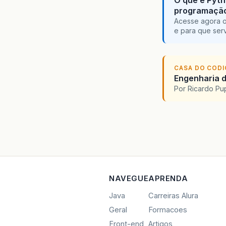
O que é Pyth
programaçã
Acesse agora o
e para que serv
CASA DO COD
Engenharia d
Por Ricardo P
NAVEGUE
APRENDA
Java
Carreiras Alura
Geral
Formacoes
Front-end
Artigos