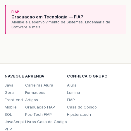
FIAP
Graduacao em Tecnologia — FIAP
Analise e Desenvolvimento de Sistemas, Engenharia de
Software e mais
NAVEGUE
APRENDA
CONHECA O GRUPO
Java
Carreiras Alura
Alura
Geral
Formacoes
Lumina
Front-end
Artigos
FIAP
Mobile
Graduacao FIAP
Casa do Codigo
SQL
Pos-Tech FIAP
Hipsters.tech
JavaScript
Livros Casa do Codigo
PHP