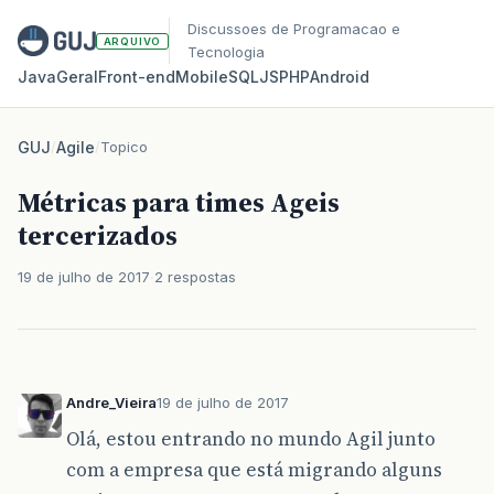
Discussoes de Programacao e
ARQUIVO
Tecnologia
Java
Geral
Front‑end
Mobile
SQL
JS
PHP
Android
GUJ
/
Agile
/
Topico
Métricas para times Ageis
tercerizados
19 de julho de 2017
2 respostas
Andre_Vieira
19 de julho de 2017
Olá, estou entrando no mundo Agil junto
com a empresa que está migrando alguns