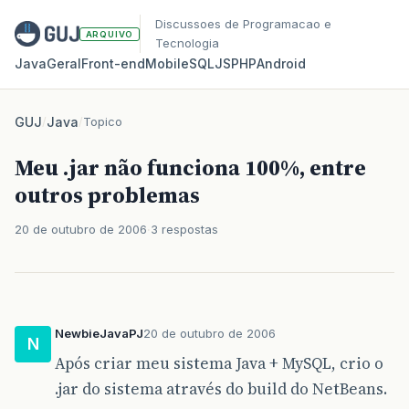
Discussoes de Programacao e
ARQUIVO
Tecnologia
Java
Geral
Front‑end
Mobile
SQL
JS
PHP
Android
GUJ
/
Java
/
Topico
Meu .jar não funciona 100%, entre
outros problemas
20 de outubro de 2006
3 respostas
NewbieJavaPJ
20 de outubro de 2006
N
Após criar meu sistema Java + MySQL, crio o
.jar do sistema através do build do NetBeans.