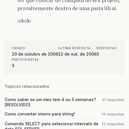
ter que colocar do classpath do seu projeto,
provalvemente dentro de uma pasta lib aí.
:okok:
CRIADO
ULTIMA RESPOSTA
RESPOSTAS
20 de outubro de 2006
22 de out. de 2006
3
PARTICIPANTES
3
Topicos relacionados
Como saber se um mes tem 4 ou 5 semanas?
31 respostas
[RESOLVIDO]
Como converter inteiro para string!
13 respostas
Comando SELECT para selecionar intervalo de
12 respostas
data SQL SERVER