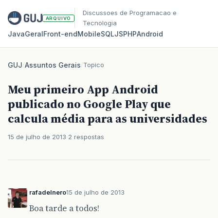
Discussoes de Programacao e
ARQUIVO
Tecnologia
Java
Geral
Front‑end
Mobile
SQL
JS
PHP
Android
GUJ
/
Assuntos Gerais
/
Topico
Meu primeiro App Android
publicado no Google Play que
calcula média para as universidades
15 de julho de 2013
2 respostas
rafadelnero
15 de julho de 2013
Boa tarde a todos!