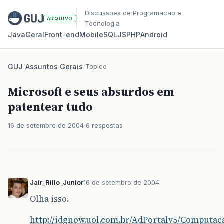
Discussoes de Programacao e
ARQUIVO
Tecnologia
Java
Geral
Front‑end
Mobile
SQL
JS
PHP
Android
GUJ
/
Assuntos Gerais
/
Topico
Microsoft e seus absurdos em
patentear tudo
16 de setembro de 2004
6 respostas
Jair_Rillo_Junior
16 de setembro de 2004
Olha isso.
http://idgnow.uol.com.br/AdPortalv5/Computac