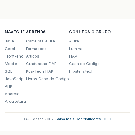
NAVEGUE
APRENDA
CONHECA O GRUPO
Java
Carreiras Alura
Alura
Geral
Formacoes
Lumina
Front-end
Artigos
FIAP
Mobile
Graduacao FIAP
Casa do Codigo
SQL
Pos-Tech FIAP
Hipsters.tech
JavaScript
Livros Casa do Codigo
PHP
Android
Arquitetura
GUJ: desde 2002.
·
Saiba mais
·
Contribuidores
·
LGPD