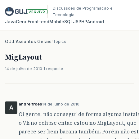
Discussoes de Programacao e
ARQUIVO
Tecnologia
Java
Geral
Front‑end
Mobile
SQL
JS
PHP
Android
GUJ
/
Assuntos Gerais
/
Topico
MigLayout
14 de julho de 2010
1 resposta
andre.froes
14 de julho de 2010
A
Oi gente, não consegui de forma alguma instal
o VE no eclipse então estou no MigLayout, que
parece ser bem bacana também. Porém não es