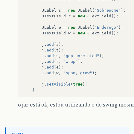
JLabel
s
=
new
JLabel
(
"Sobrenome"
);
JTextField
r
=
new
JTextField
();
JLabel
e
=
new
JLabel
(
"Endereço"
);
JTextField
w
=
new
JTextField
();
j
.
add
(
a
);
j
.
add
(
t
);
j
.
add
(
s
,
"gap unrelated"
);
j
.
add
(
r
,
"wrap"
);
j
.
add
(
e
);
j
.
add
(
w
,
"span, grow"
);
j
.
setVisible
(
true
);
}
}
o jar está ok, estou utilizando o do swing mesm