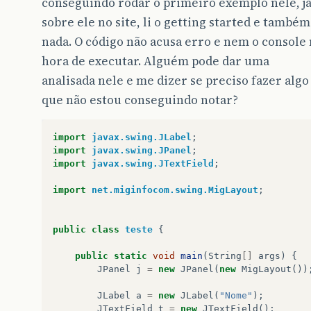
conseguindo rodar o primeiro exemplo nele, já
sobre ele no site, li o getting started e também
nada. O código não acusa erro e nem o console
hora de executar. Alguém pode dar uma
analisada nele e me dizer se preciso fazer algo
que não estou conseguindo notar?
import
javax.swing.JLabel
;
import
javax.swing.JPanel
;
import
javax.swing.JTextField
;
import
net.miginfocom.swing.MigLayout
;
public
class
teste
{
public
static
void
main
(
String
[]
args
)
{
JPanel
j
=
new
JPanel
(
new
MigLayout
())
JLabel
a
=
new
JLabel
(
"Nome"
);
JTextField
t
=
new
JTextField
();