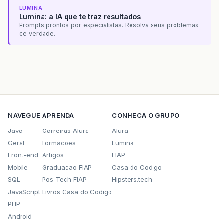
LUMINA
Lumina: a IA que te traz resultados
Prompts prontos por especialistas. Resolva seus problemas
de verdade.
NAVEGUE
APRENDA
CONHECA O GRUPO
Java
Carreiras Alura
Alura
Geral
Formacoes
Lumina
Front-end
Artigos
FIAP
Mobile
Graduacao FIAP
Casa do Codigo
SQL
Pos-Tech FIAP
Hipsters.tech
JavaScript
Livros Casa do Codigo
PHP
Android