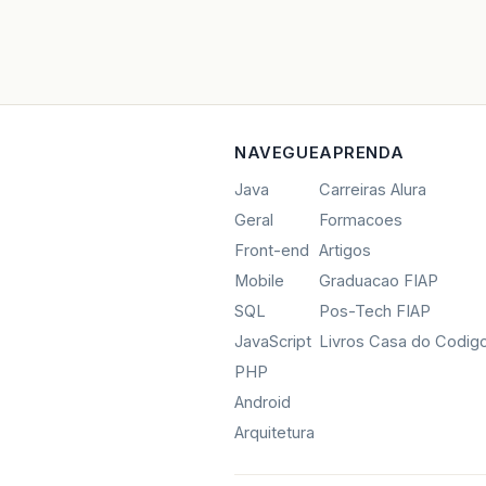
NAVEGUE
APRENDA
Java
Carreiras Alura
Geral
Formacoes
Front-end
Artigos
Mobile
Graduacao FIAP
SQL
Pos-Tech FIAP
JavaScript
Livros Casa do Codig
PHP
Android
Arquitetura