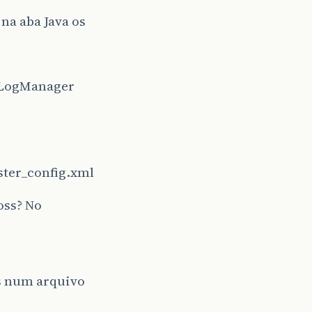
na aba Java os
erLogManager
ster_config.xml
oss? No
s num arquivo