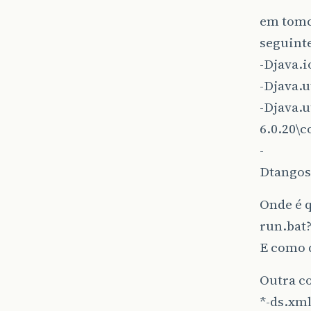
em tomca
seguint
-Djava.
-Djava.
-Djava.u
6.0.20\c
-
Dtangos
Onde é 
run.bat?
E como 
Outra c
*-ds.xml