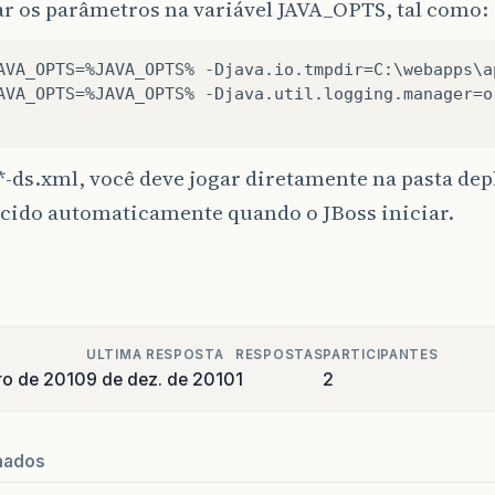
r os parâmetros na variável JAVA_OPTS, tal como:
AVA_OPTS=%JAVA_OPTS% -Djava.io.tmpdir=C:\webapps\a
AVA_OPTS=%JAVA_OPTS% -Djava.util.logging.manager=o
*-ds.xml, você deve jogar diretamente na pasta dep
cido automaticamente quando o JBoss iniciar.
ULTIMA RESPOSTA
RESPOSTAS
PARTICIPANTES
ro de 2010
9 de dez. de 2010
1
2
nados