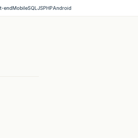
t‑end
Mobile
SQL
JS
PHP
Android