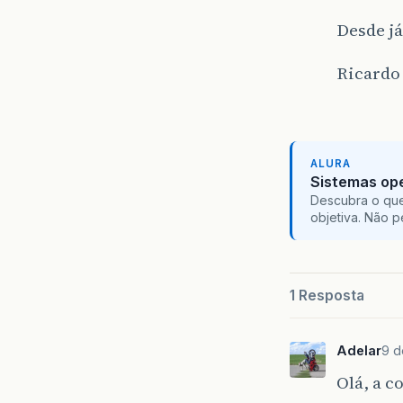
Desde já
Ricardo
ALURA
Sistemas ope
Descubra o que
objetiva. Não 
1 Resposta
Adelar
9 d
Olá, a c