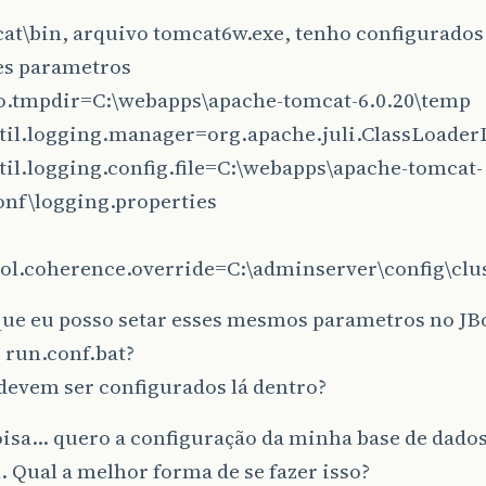
t\bin, arquivo tomcat6w.exe, tenho configurados 
es parametros
io.tmpdir=C:\webapps\apache-tomcat-6.0.20\temp
util.logging.manager=org.apache.juli.ClassLoad
til.logging.config.file=C:\webapps\apache-tomcat-
onf\logging.properties
ol.coherence.override=C:\adminserver\config\clu
que eu posso setar esses mesmos parametros no JB
 run.conf.bat?
devem ser configurados lá dentro?
oisa… quero a configuração da minha base de dado
. Qual a melhor forma de se fazer isso?