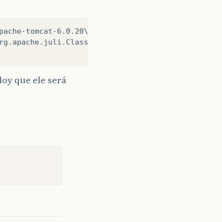
pache-tomcat-6.0.20\temp"

rg.apache.juli.ClassLoaderLogManager"

loy que ele será