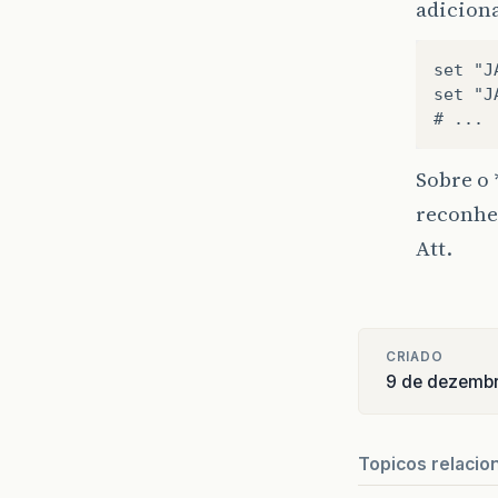
adiciona
set "J
set "J
Sobre o 
reconhe
Att.
CRIADO
9 de dezemb
Topicos relacio