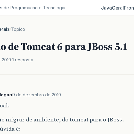
Java
Geral
Fron
s de Programacao e Tecnologia
rais
/
Topico
o de Tomcat 6 para JBoss 5.1
 2010
1 resposta
legao
9 de dezembro de 2010
oal.
e migrar de ambiente, do tomcat para o JBoss.
úvida é: