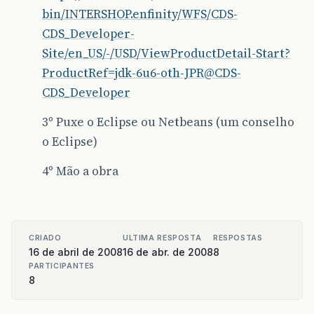
bin/INTERSHOP.enfinity/WFS/CDS-
CDS_Developer-
Site/en_US/-/USD/ViewProductDetail-Start?
ProductRef=jdk-6u6-oth-JPR@CDS-
CDS_Developer
3º Puxe o Eclipse ou Netbeans (um conselho
o Eclipse)
4º Mão a obra
CRIADO
ULTIMA RESPOSTA
RESPOSTAS
16 de abril de 2008
16 de abr. de 2008
8
PARTICIPANTES
8