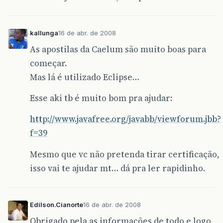
kallunga
16 de abr. de 2008
As apostilas da Caelum são muito boas para
começar.
Mas lá é utilizado Eclipse…
Esse aki tb é muito bom pra ajudar:
http://www.javafree.org/javabb/viewforum.jbb?
f=39
Mesmo que vc não pretenda tirar certificação,
isso vai te ajudar mt… dá pra ler rapidinho.
Edilson.Cianorte
16 de abr. de 2008
Obrigado pela as informações de todo e logo