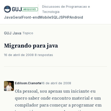
Discussoes de Programacao e
ARQUIVO
Tecnologia
Java
Geral
Front‑end
Mobile
SQL
JS
PHP
Android
GUJ
/
Java
/
Topico
Migrando para java
16 de abril de 2008
8 respostas
Edilson.Cianorte
16 de abril de 2008
Ola pessoal, sou apenas um iniciante eu
quero saber onde encontro material e um
compilador para começar a programar em