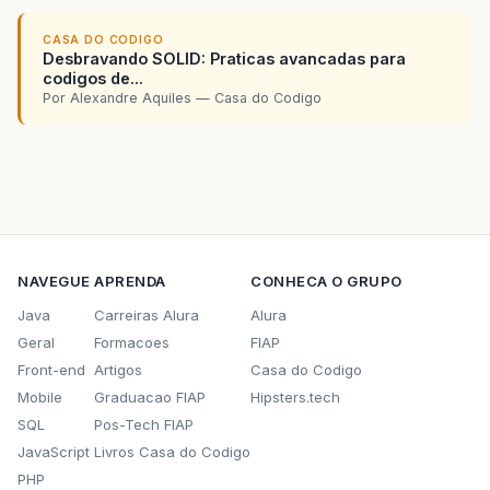
CASA DO CODIGO
Desbravando SOLID: Praticas avancadas para
codigos de...
Por Alexandre Aquiles — Casa do Codigo
NAVEGUE
APRENDA
CONHECA O GRUPO
Java
Carreiras Alura
Alura
Geral
Formacoes
FIAP
Front-end
Artigos
Casa do Codigo
Mobile
Graduacao FIAP
Hipsters.tech
SQL
Pos-Tech FIAP
JavaScript
Livros Casa do Codigo
PHP