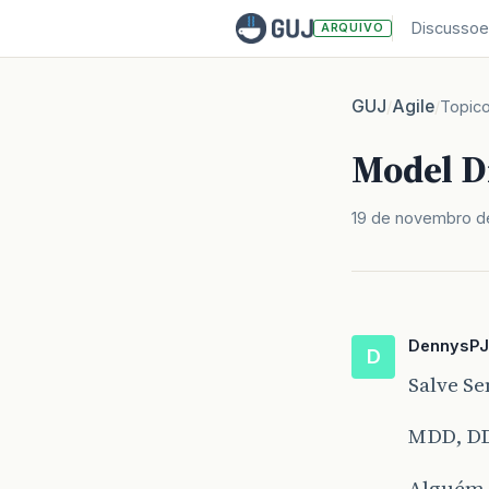
Discussoe
ARQUIVO
GUJ
Agile
/
/
Topic
Model D
19 de novembro d
DennysPJ
D
Salve S
MDD, DD
Alguém 