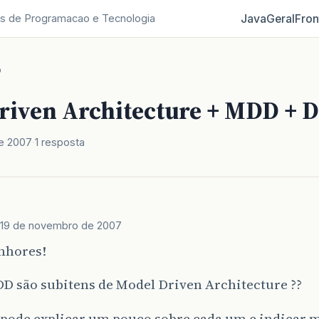
Java
Geral
Fron
s de Programacao e Tecnologia
o
riven Architecture + MDD + 
e 2007
1 resposta
19 de novembro de 2007
enhores!
D são subitens de Model Driven Architecture ??
pode explicar um pouco sobre cada um e indicar m