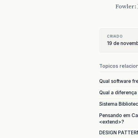
Fowler:
CRIADO
19 de novem
Topicos relacio
Qual software fr
Qual a diferença
Sistema Bibliote
Pensando em Caso
<extend>?
DESIGN PATTERN