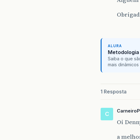
Obrigad
ALURA
Metodologia 
Saiba o que sã
mais dinâmicos 
1 Resposta
CarneiroP
C
Oi Denn
a melhor