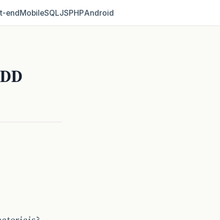
t‑end
Mobile
SQL
JS
PHP
Android
DDD
ateriais?