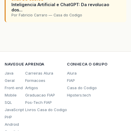
Inteligencia Artificial e ChatGPT: Da revolucao
dos...
Por Fabricio Carraro — Casa do Codigo
NAVEGUE
APRENDA
CONHECA O GRUPO
Java
Carreiras Alura
Alura
Geral
Formacoes
FIAP
Front-end
Artigos
Casa do Codigo
Mobile
Graduacao FIAP
Hipsters.tech
SQL
Pos-Tech FIAP
JavaScript
Livros Casa do Codigo
PHP
Android