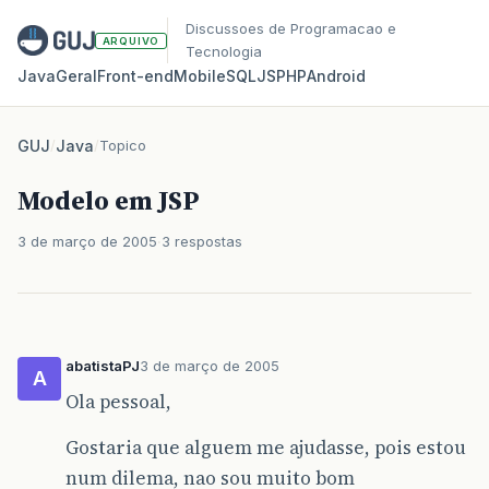
Discussoes de Programacao e
ARQUIVO
Tecnologia
Java
Geral
Front‑end
Mobile
SQL
JS
PHP
Android
GUJ
/
Java
/
Topico
Modelo em JSP
3 de março de 2005
3 respostas
abatistaPJ
3 de março de 2005
A
Ola pessoal,
Gostaria que alguem me ajudasse, pois estou
num dilema, nao sou muito bom