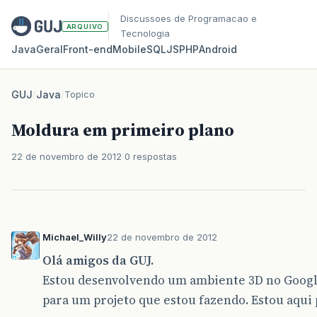
Discussoes de Programacao e
ARQUIVO
Tecnologia
Java
Geral
Front‑end
Mobile
SQL
JS
PHP
Android
GUJ
/
Java
/
Topico
Moldura em primeiro plano
22 de novembro de 2012
0 respostas
Michael_Willy
22 de novembro de 2012
Olá amigos da GUJ.
Estou desenvolvendo um ambiente 3D no Google
para um projeto que estou fazendo. Estou aqui