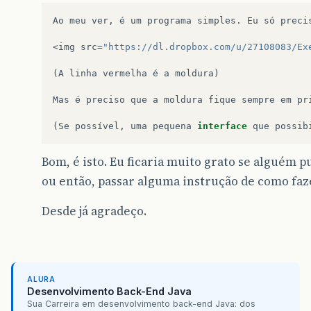
Ao
meu
ver
,
é
um
programa
simples
.
Eu
só
preci
<
img
src
=
"https://dl.dropbox.com/u/27108083/Ex
(
A
linha
vermelha
é
a
moldura
)
Mas
é
preciso
que
a
moldura
fique
sempre
em
pr
(
Se
possível
,
uma
pequena
interface
que
possib
Bom, é isto. Eu ficaria muito grato se alguém 
ou então, passar alguma instrução de como faze
Desde já agradeço.
ALURA
Desenvolvimento Back-End Java
Sua Carreira em desenvolvimento back-end Java: dos