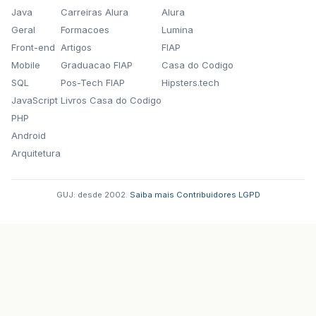
Java
Carreiras Alura
Alura
Geral
Formacoes
Lumina
Front-end
Artigos
FIAP
Mobile
Graduacao FIAP
Casa do Codigo
SQL
Pos-Tech FIAP
Hipsters.tech
JavaScript
Livros Casa do Codigo
PHP
Android
Arquitetura
GUJ: desde 2002.
·
Saiba mais
·
Contribuidores
·
LGPD