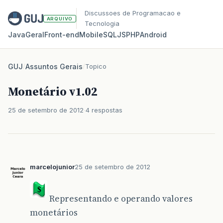
Discussoes de Programacao e
ARQUIVO
Tecnologia
Java
Geral
Front‑end
Mobile
SQL
JS
PHP
Android
GUJ
/
Assuntos Gerais
/
Topico
Monetário v1.02
25 de setembro de 2012
4 respostas
marcelojunior
25 de setembro de 2012
Representando e operando valores
monetários