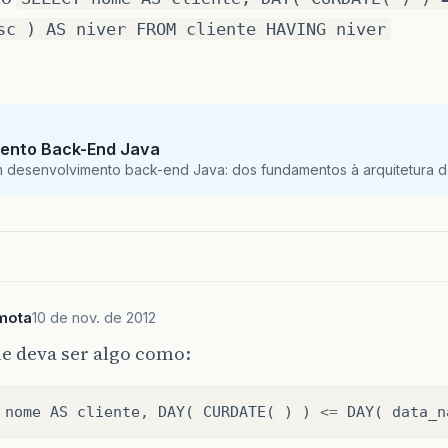
sc ) AS niver FROM cliente HAVING niver
ento Back-End Java
m desenvolvimento back-end Java: dos fundamentos à arquitetura de
mota
10 de nov. de 2012
e deva ser algo como:
nome
AS
cliente
,
DAY
(
CURDATE
(
)
)
<=
DAY
(
data_n