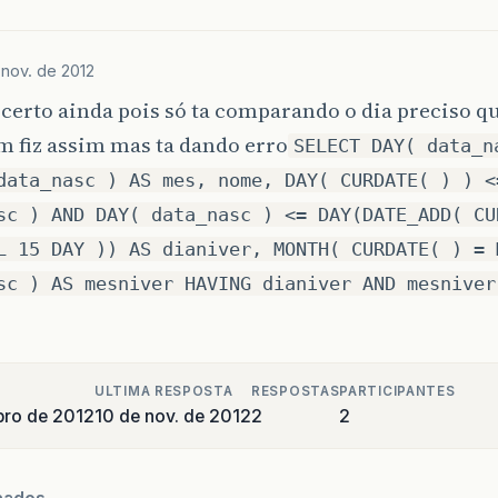
 nov. de 2012
certo ainda pois só ta comparando o dia preciso 
 fiz assim mas ta dando erro
SELECT DAY( data_n
data_nasc ) AS mes, nome, DAY( CURDATE( ) ) <
sc ) AND DAY( data_nasc ) <= DAY(DATE_ADD( CU
L 15 DAY )) AS dianiver, MONTH( CURDATE( ) = 
sc ) AS mesniver HAVING dianiver AND mesniver
ULTIMA RESPOSTA
RESPOSTAS
PARTICIPANTES
bro de 2012
10 de nov. de 2012
2
2