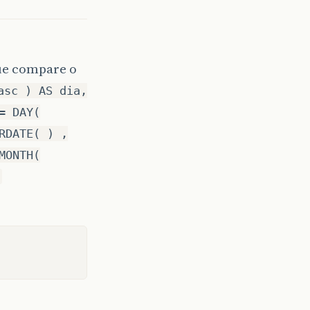
que compare o
asc ) AS dia,
= DAY(
RDATE( ) ,
MONTH(