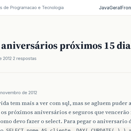
Java
Geral
Fron
s de Programacao e Tecnologia
 aniversários próximos 15 dia
e 2012
2 respostas
 novembro de 2012
ida tem mais a ver com sql, mas se agluem puder 
 os próximos aniversários e seguros que vencerão
como devo fazer o select. Para pegar o aniversario 
ão
SELECT nome AS cliente, DAY( CURDATE( ) ) 