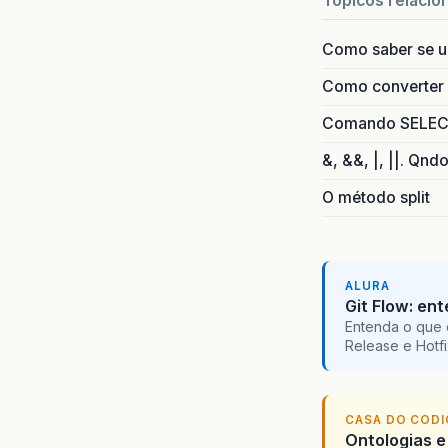
Topicos relacio
Como saber se 
Como converter i
Comando SELECT 
&, &&, |, ||. Qnd
O método split
ALURA
Git Flow: en
Entenda o que 
Release e Hotf
CASA DO COD
Ontologias e