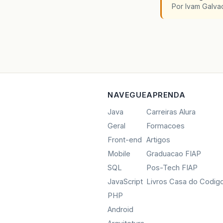
Por Ivam Galva
NAVEGUE
APRENDA
Java
Carreiras Alura
Geral
Formacoes
Front-end
Artigos
Mobile
Graduacao FIAP
SQL
Pos-Tech FIAP
JavaScript
Livros Casa do Codig
PHP
Android