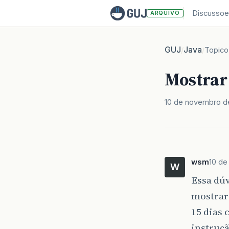
Discussoe
ARQUIVO
GUJ
Java
/
/
Topico
Mostrar
10 de novembro d
wsm
10 de
W
Essa dúv
mostrar
15 dias 
instruç