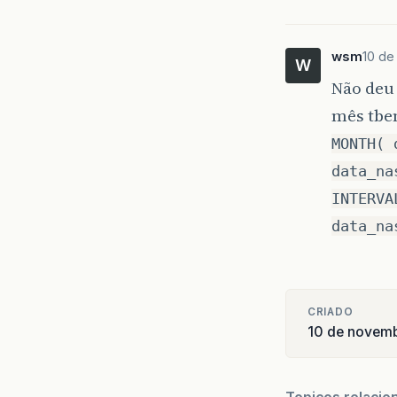
wsm
10 de
W
Não deu 
mês tbem
MONTH( 
data_na
INTERVA
data_na
CRIADO
10 de novem