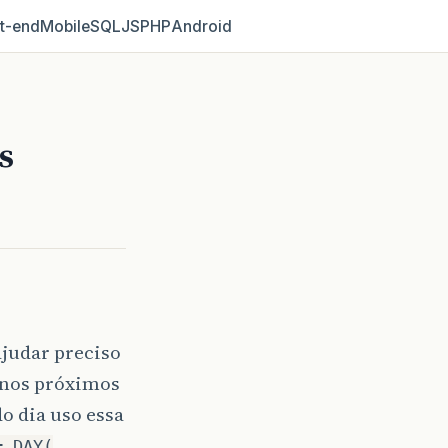
t‑end
Mobile
SQL
JS
PHP
Android
s
ajudar preciso
 nos próximos
do dia uso essa
= DAY(