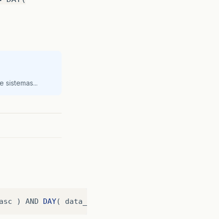
 sistemas...
asc
)
AND
DAY
(
data_nasc
)
<=
DAY
(
CURDATE
(
)
)
+