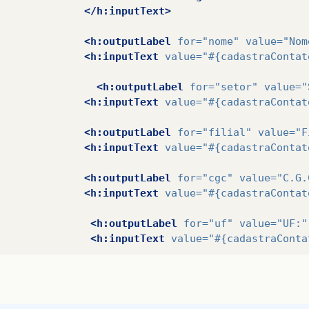
</h:inputText>
<h:outputLabel
for=
"nome"
value=
"Nom
<h:inputText
value=
"#{cadastraContat
<h:outputLabel
for=
"setor"
value=
"
<h:inputText
value=
"#{cadastraContat
<h:outputLabel
for=
"filial"
value=
"F
<h:inputText
value=
"#{cadastraContat
<h:outputLabel
for=
"cgc"
value=
"C.G.
<h:inputText
value=
"#{cadastraContat
<h:outputLabel
for=
"uf"
value=
"UF:"
<h:inputText
value=
"#{cadastraConta
<h:outputLabel
for=
"cidade"
value=
"
<h:inputText
value=
"#{cadastraConta