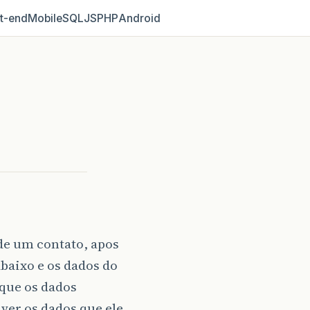
t‑end
Mobile
SQL
JS
PHP
Android
de um contato, apos
abaixo e os dados do
que os dados
ver os dados que ele