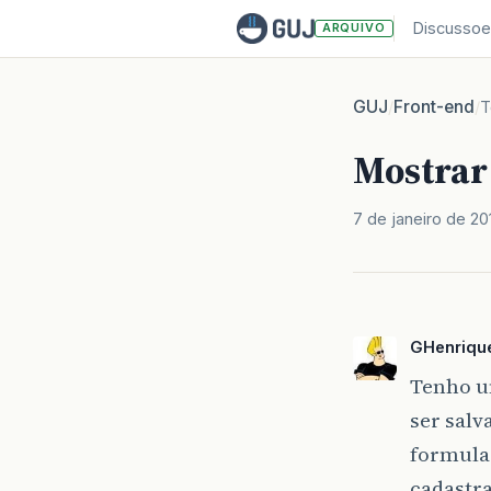
Discussoe
ARQUIVO
GUJ
Front-end
/
/
T
Mostrar
7 de janeiro de 20
GHenriqu
Tenho u
ser salv
formula
cadastra