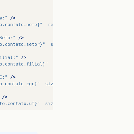
e:"
/>
o.contato.nome}"
required=
"true"
requiredMessage
Setor"
/>
o.contato.setor}"
size=
"30"
id=
"setor"
/>
ilial:"
/>
o.contato.filial}"
size=
"12"
id=
"filial"
/>
C:"
/>
o.contato.cgc}"
size=
"12"
id=
"cgc"
/>
/>
to.contato.uf}"
size=
"12"
id=
"uf"
/>
CIDADE:"
/>
to.contato.cidade}"
size=
"12"
id=
"cidade"
/>