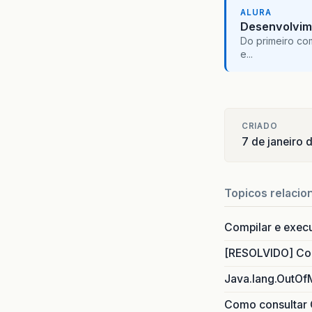
ALURA
Desenvolvim
Do primeiro co
e...
CRIADO
7 de janeiro 
Topicos relacio
Compilar e exec
[RESOLVIDO] Com
Java.lang.OutOf
<a4j:c
Como consultar 