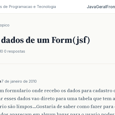
Java
Geral
Fron
s de Programacao e Tecnologia
opico
 dados de um Form(jsf)
10
0 respostas
e
7 de janeiro de 2010
m formulario onde recebo os dados para cadastro 
ar esses dados vao direto para uma tabela que tem 
rio são limpos…Gostaria de saber como fazer para 
dos apareçam em algum lugar para o usario poder 