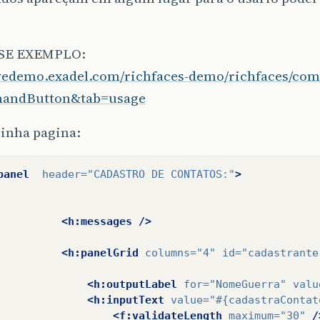
SSE EXEMPLO:
livedemo.exadel.com/richfaces-demo/richfaces/co
andButton&tab=usage
inha pagina:
panel
header=
"CADASTRO DE CONTATOS:"
>
<h:messages
/>
<h:panelGrid
columns=
"4"
id=
"cadastrante
<h:outputLabel
for=
"NomeGuerra"
valu
<h:inputText
value=
"#{cadastraContat
<f:validateLength
maximum=
"30"
/