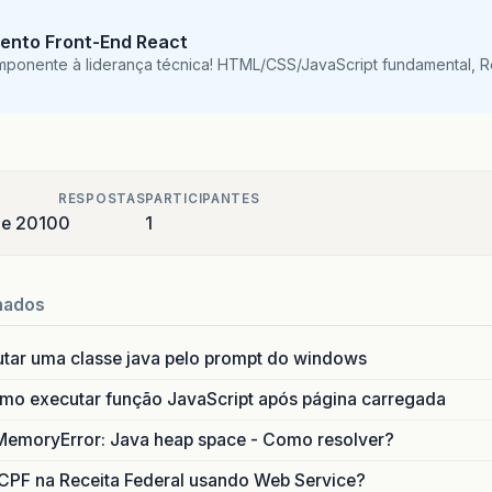
<h:outputLabel
for=
"bairro"
value=
"
<h:inputText
value=
"#{cadastraConta
ento Front-End React
mponente à liderança técnica! HTML/CSS/JavaScript fundamental, 
<h:outputLabel
for=
"logradouro"
valu
<h:inputText
value=
"#{cadastraContat
<h:outputLabel
for=
"cep"
value=
"CEP:
<h:inputText
value=
"#{cadastraContat
RESPOSTAS
PARTICIPANTES
de 2010
0
1
<h:outputLabel
for=
"telefone"
value=
<h:inputText
value=
"#{cadastraContat
<h:outputLabel
for=
"telefone"
value=
nados
<h:inputText
value=
"#{cadastraContat
utar uma classe java pelo prompt do windows
<h:outputLabel
for=
"telefone"
value=
<h:inputText
value=
"#{cadastraContat
o executar função JavaScript após página carregada
MemoryError: Java heap space - Como resolver?
<br><br>
ommandButton
reRender=
"cadastrante"
action=
"#{cada
CPF na Receita Federal usando Web Service?
</h:panelGrid>