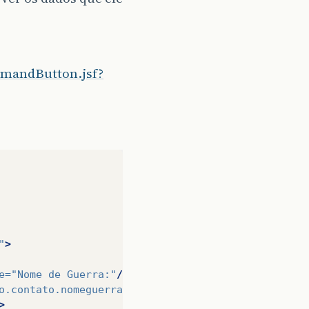
mmandButton.jsf?
"
>
e=
"Nome de Guerra:"
/>
o.contato.nomeguerra}"
validatorMessage=
"DIGITE A
>