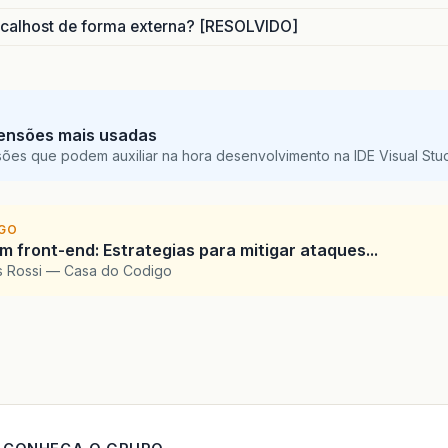
calhost de forma externa? [RESOLVIDO]
</rich:panel>
ensões mais usadas
sões que podem auxiliar na hora desenvolvimento na IDE Visual St
IGO
 front-end: Estrategias para mitigar ataques...
is Rossi — Casa do Codigo