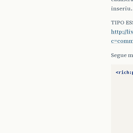
inseriu.
TIPO E
http://
c=comm
Segue m
<rich: