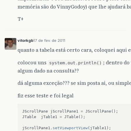
memória são do VinnyGodoy) que lhe ajudará ba
T+
vitorkgb
17 de fev. de 2011
quanto a tabela está certo cara, coloquei aqui
colocou uns
; dentro do
system.out.println()
algum dado na consulta??
dá alguma exceção??? se sim posta ai, ou simp
fiz esse teste e foi legal
JScrollPane
jScrollPane1
=
JScrollPane
();
JTable
jTable1
=
JTable
();
jScrollPane1
.
setViewportView
(
jTable1
);