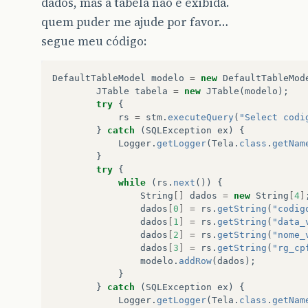
dados, mas a tabela não é exibida.
quem puder me ajude por favor…
segue meu código:
DefaultTableModel
modelo
=
new
DefaultTableMod
JTable
tabela
=
new
JTable
(
modelo
);
try
{
rs
=
stm
.
executeQuery
(
"Select codi
}
catch
(
SQLException
ex
)
{
Logger
.
getLogger
(
Tela
.
class
.
getNam
}
try
{
while
(
rs
.
next
())
{
String
[]
dados
=
new
String
[
4
]
dados
[
0
]
=
rs
.
getString
(
"codig
dados
[
1
]
=
rs
.
getString
(
"data_
dados
[
2
]
=
rs
.
getString
(
"nome_
dados
[
3
]
=
rs
.
getString
(
"rg_cp
modelo
.
addRow
(
dados
);
}
}
catch
(
SQLException
ex
)
{
Logger
.
getLogger
(
Tela
.
class
.
getNam