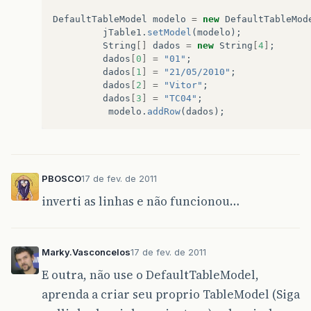
DefaultTableModel
modelo
=
new
DefaultTableMod
jTable1
.
setModel
(
modelo
);
String
[]
dados
=
new
String
[
4
]
;
dados
[
0
]
=
"01"
;
dados
[
1
]
=
"21/05/2010"
;
dados
[
2
]
=
"Vitor"
;
dados
[
3
]
=
"TC04"
;
modelo
.
addRow
(
dados
);
PBOSCO
17 de fev. de 2011
inverti as linhas e não funcionou…
Marky.Vasconcelos
17 de fev. de 2011
E outra, não use o DefaultTableModel,
aprenda a criar seu proprio TableModel (Siga