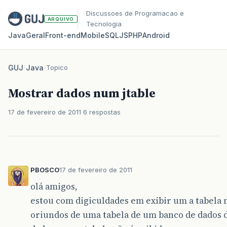
Discussoes de Programacao e
ARQUIVO
Tecnologia
Java
Geral
Front‑end
Mobile
SQL
JS
PHP
Android
GUJ
/
Java
/
Topico
Mostrar dados num jtable
17 de fevereiro de 2011
6 respostas
PBOSCO
17 de fevereiro de 2011
olá amigos,
estou com digiculdades em exibir um a tabela 
oriundos de uma tabela de um banco de dados d