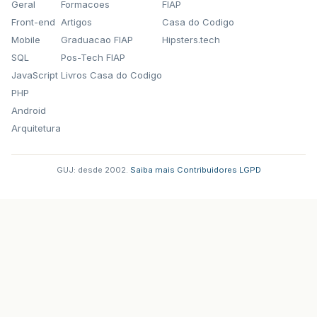
Geral
Formacoes
FIAP
Front-end
Artigos
Casa do Codigo
Mobile
Graduacao FIAP
Hipsters.tech
SQL
Pos-Tech FIAP
JavaScript
Livros Casa do Codigo
PHP
Android
Arquitetura
GUJ: desde 2002.
·
Saiba mais
·
Contribuidores
·
LGPD