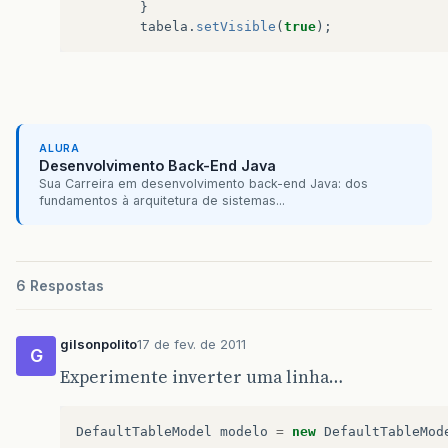
}
tabela
.
setVisible
(
true
);
ALURA
Desenvolvimento Back-End Java
Sua Carreira em desenvolvimento back-end Java: dos
fundamentos à arquitetura de sistemas...
6 Respostas
gilsonpolito
17 de fev. de 2011
G
Experimente inverter uma linha…
DefaultTableModel
modelo
=
new
DefaultTableMod