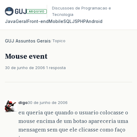
Discussoes de Programacao e
ARQUIVO
Tecnologia
Java
Geral
Front‑end
Mobile
SQL
JS
PHP
Android
GUJ
/
Assuntos Gerais
/
Topico
Mouse event
30 de junho de 2006
1 resposta
digo
30 de junho de 2006
eu queria que quando o usuario colocasse o
mouse encima de um botao apareceria uma
mensagem sem que ele clicasse como faço