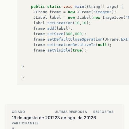
public
static
void
main
(
String
[]
args
)
{
JFrame
frame
=
new
JFrame
(
"imagem"
);
JLabel
label
=
new
JLabel
(
new
ImageIcon
(
"
label
.
setLocation
(
10
,
10
);
frame
.
add
(
label
);
frame
.
setSize
(
800
,
600
);
frame
.
setDefaultCloseOperation
(
JFrame
.
EXI
frame
.
setLocationRelativeTo
(
null
);
frame
.
setVisible
(
true
);
}
}
CRIADO
ULTIMA RESPOSTA
RESPOSTAS
19 de agosto de 2012
23 de ago. de 2012
6
PARTICIPANTES