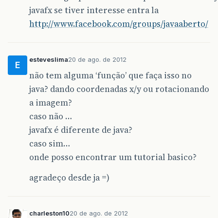
javafx se tiver interesse entra la
http://www.facebook.com/groups/javaaberto/
esteveslima
20 de ago. de 2012
E
não tem alguma ‘função’ que faça isso no
java? dando coordenadas x/y ou rotacionando
a imagem?
caso não …
javafx é diferente de java?
caso sim…
onde posso encontrar um tutorial basico?
agradeço desde ja =)
charleston10
20 de ago. de 2012