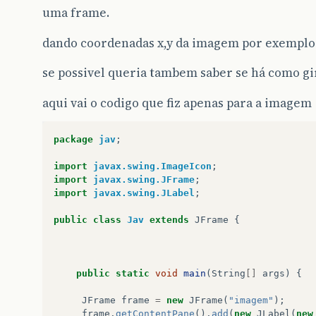
uma frame.
dando coordenadas x,y da imagem por exemplo
se possivel queria tambem saber se há como gi
aqui vai o codigo que fiz apenas para a imagem
package
jav
;
import
javax.swing.ImageIcon
;
import
javax.swing.JFrame
;
import
javax.swing.JLabel
;
public
class
Jav
extends
JFrame
{
public
static
void
main
(
String
[]
args
)
{
JFrame
frame
=
new
JFrame
(
"imagem"
);
frame
.
getContentPane
().
add
(
new
JLabel
(
new