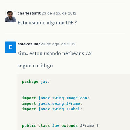
charleston10
23 de ago. de 2012
Esta usando alguma IDE ?
esteveslima
23 de ago. de 2012
E
sim.. estou usando netbeans 7.2
segue o código
package
jav
;
import
javax.swing.ImageIcon
;
import
javax.swing.JFrame
;
import
javax.swing.JLabel
;
public
class
Jav
extends
JFrame
{