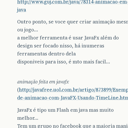
http://www.guj.com.br/java/78314-animacao-em
java
Outro ponto, se voce quer criar animação mes
ou jogo…
a melhor ferramenta é usar JavaFx além do
design ser focado nisso, há inumeras
ferramentas dentro dela
disponiveis para isso, é mto mais facil…
animação feita em javafx
(
http://javafree.uol.com.br/artigo/873899/Exemp
de-animacao-com-JavaFX-Usando-TimeLine.ht
JavaFx é tipo um Flash em java mas muito
melhor…
Tem um grupo no facebook que a maioria manj