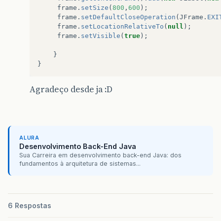
frame
.
setSize
(
800
,
600
);
frame
.
setDefaultCloseOperation
(
JFrame
.
EXI
frame
.
setLocationRelativeTo
(
null
);
frame
.
setVisible
(
true
);
}
}
Agradeço desde ja :D
ALURA
Desenvolvimento Back-End Java
Sua Carreira em desenvolvimento back-end Java: dos
fundamentos à arquitetura de sistemas...
6 Respostas