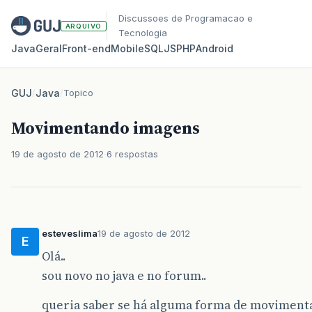
Discussoes de Programacao e
ARQUIVO
Tecnologia
Java
Geral
Front‑end
Mobile
SQL
JS
PHP
Android
GUJ
/
Java
/
Topico
Movimentando imagens
19 de agosto de 2012
6 respostas
esteveslima
19 de agosto de 2012
E
Olá..
sou novo no java e no forum..
queria saber se há alguma forma de moviment