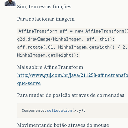
Sim, tem essas funções
Para rotacionar imagem
AffineTransform aff = new AffineTransform(
g2d.drawImage(MinhaImagem, aff, this);
aff.rotate(.01, MinhaImagem.getWidth() / 2,
MinhaImagem.getHeight();
Mais sobre AffineTransform
http://www.guj.com.br/java/211258-affinetransf
que-serve
Para mudar de posição atraves de cornenadas
Componente
.
setLocation
(
x
,
y
);
Movimentando botão atraves do mouse