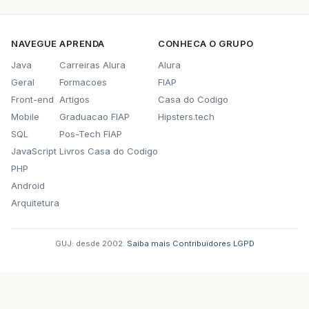
NAVEGUE
APRENDA
CONHECA O GRUPO
Java
Carreiras Alura
Alura
Geral
Formacoes
FIAP
Front-end
Artigos
Casa do Codigo
Mobile
Graduacao FIAP
Hipsters.tech
SQL
Pos-Tech FIAP
JavaScript
Livros Casa do Codigo
PHP
Android
Arquitetura
GUJ: desde 2002.
·
Saiba mais
·
Contribuidores
·
LGPD