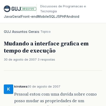
Discussoes de Programacao e
ARQUIVO
Tecnologia
Java
Geral
Front‑end
Mobile
SQL
JS
PHP
Android
GUJ
/
Assuntos Gerais
/
Topico
Mudando a interface grafica em
tempo de execução
30 de agosto de 2007
3 respostas
kirotawa
30 de agosto de 2007
K
Pessoal estou com uma duvida sobre como
posso mudar as propriedades de um