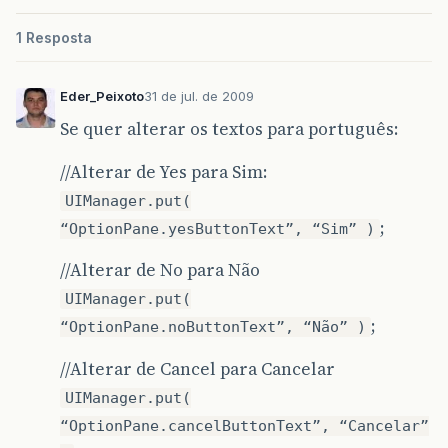
1 Resposta
Eder_Peixoto
31 de jul. de 2009
Se quer alterar os textos para português:
//Alterar de Yes para Sim:
UIManager.put(
;
“OptionPane.yesButtonText”, “Sim” )
//Alterar de No para Não
UIManager.put(
;
“OptionPane.noButtonText”, “Não” )
//Alterar de Cancel para Cancelar
UIManager.put(
“OptionPane.cancelButtonText”, “Cancelar”