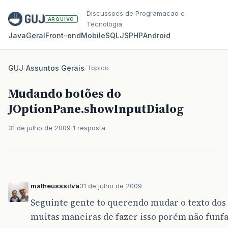
Discussoes de Programacao e
ARQUIVO
Tecnologia
Java
Geral
Front‑end
Mobile
SQL
JS
PHP
Android
GUJ
/
Assuntos Gerais
/
Topico
Mudando botões do
JOptionPane.showInputDialog
31 de julho de 2009
1 resposta
matheusssilva
31 de julho de 2009
Seguinte gente to querendo mudar o texto dos
muitas maneiras de fazer isso porém não funf