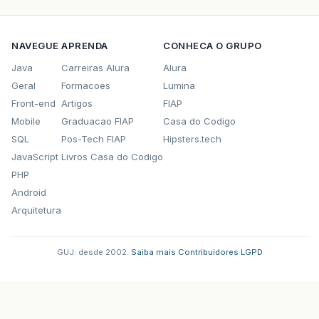
NAVEGUE
APRENDA
CONHECA O GRUPO
Java
Carreiras Alura
Alura
Geral
Formacoes
Lumina
Front-end
Artigos
FIAP
Mobile
Graduacao FIAP
Casa do Codigo
SQL
Pos-Tech FIAP
Hipsters.tech
JavaScript
Livros Casa do Codigo
PHP
Android
Arquitetura
GUJ: desde 2002.
·
Saiba mais
·
Contribuidores
·
LGPD