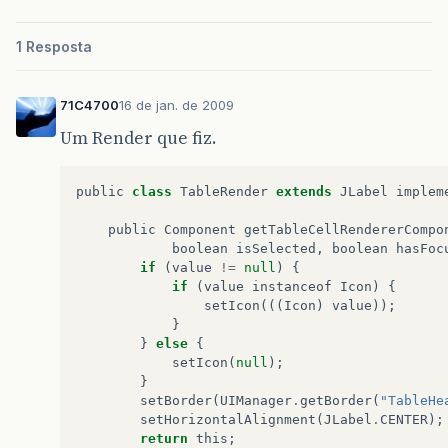
1 Resposta
71C4700
16 de jan. de 2009
Um Render que fiz.
public
class
TableRender
extends
JLabel
implem
public
Component
getTableCellRendererCompo
boolean
isSelected
,
boolean
hasFoc
if
(
value
!=
null
)
{
if
(
value
instanceof
Icon
)
{
setIcon
(((
Icon
)
value
));
}
}
else
{
setIcon
(
null
);
}
setBorder
(
UIManager
.
getBorder
(
"TableHe
setHorizontalAlignment
(
JLabel
.
CENTER
);
return
this
;