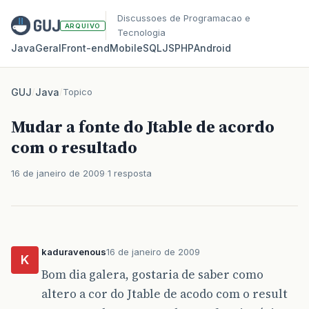
Discussoes de Programacao e
ARQUIVO
Tecnologia
Java
Geral
Front‑end
Mobile
SQL
JS
PHP
Android
GUJ
/
Java
/
Topico
Mudar a fonte do Jtable de acordo
com o resultado
16 de janeiro de 2009
1 resposta
kaduravenous
16 de janeiro de 2009
K
Bom dia galera, gostaria de saber como
altero a cor do Jtable de acodo com o result