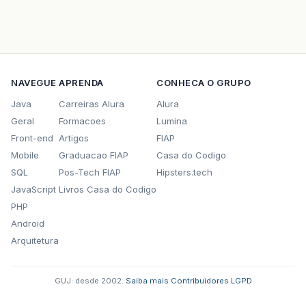
NAVEGUE
APRENDA
CONHECA O GRUPO
Java
Carreiras Alura
Alura
Geral
Formacoes
Lumina
Front-end
Artigos
FIAP
Mobile
Graduacao FIAP
Casa do Codigo
SQL
Pos-Tech FIAP
Hipsters.tech
JavaScript
Livros Casa do Codigo
PHP
Android
Arquitetura
GUJ: desde 2002.
·
Saiba mais
·
Contribuidores
·
LGPD