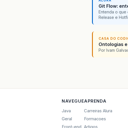
ALURA
Git Flow: en
Entenda o que 
Release e Hotf
CASA DO COD
Ontologias e
Por Ivam Galva
NAVEGUE
APRENDA
Java
Carreiras Alura
Geral
Formacoes
Front-end
Artigos