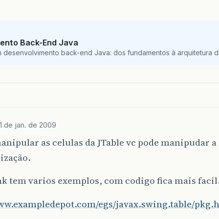
ento Back-End Java
m desenvolvimento back-end Java: dos fundamentos à arquitetura de
1 de jan. de 2009
anipular as celulas da JTable vc pode manipudar a 
ização.
nk tem varios exemplos, com codigo fica mais faci
www.exampledepot.com/egs/javax.swing.table/pkg.