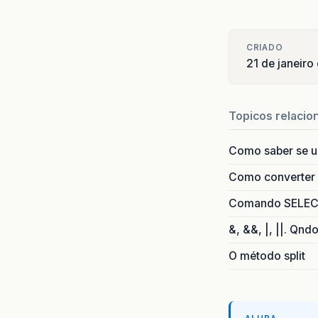
CRIADO
21 de janeir
Topicos relacio
Como saber se 
Como converter i
Comando SELECT 
&, &&, |, ||. Qnd
O método split