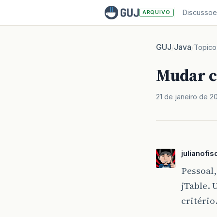
Discussoe
ARQUIVO
GUJ
Java
/
/
Topico
Mudar c
21 de janeiro de 2
julianofis
Pessoal
jTable. 
critério