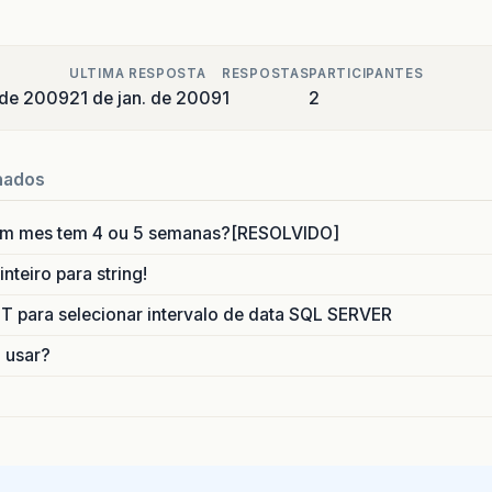
ULTIMA RESPOSTA
RESPOSTAS
PARTICIPANTES
o de 2009
21 de jan. de 2009
1
2
nados
um mes tem 4 ou 5 semanas?[RESOLVIDO]
nteiro para string!
para selecionar intervalo de data SQL SERVER
o usar?