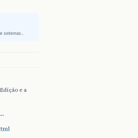
 sistemas...
Edição e a
l…
html