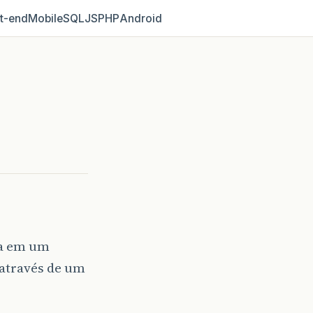
t‑end
Mobile
SQL
JS
PHP
Android
da em um
 através de um