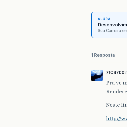
ALURA
Desenvolvim
Sua Carreira e
1 Resposta
71C4700
2
Pra vc m
Rendere
Neste li
http://