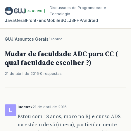
Discussoes de Programacao e
ARQUIVO
Tecnologia
Java
Geral
Front‑end
Mobile
SQL
JS
PHP
Android
GUJ
/
Assuntos Gerais
/
Topico
Mudar de faculdade ADC para CC (
qual faculdade escolher ?)
21 de abril de 2016
0 respostas
luccazx
21 de abril de 2016
L
Estou com 18 anos, moro no RJ e curso ADS
na estácio de sá (unesa), particularmente