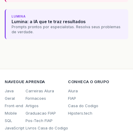
LUMINA
Lumina: a IA que te traz resultados
Prompts prontos por especialistas. Resolva seus problemas
de verdade.
NAVEGUE
APRENDA
CONHECA O GRUPO
Java
Carreiras Alura
Alura
Geral
Formacoes
FIAP
Front-end
Artigos
Casa do Codigo
Mobile
Graduacao FIAP
Hipsters.tech
SQL
Pos-Tech FIAP
JavaScript
Livros Casa do Codigo